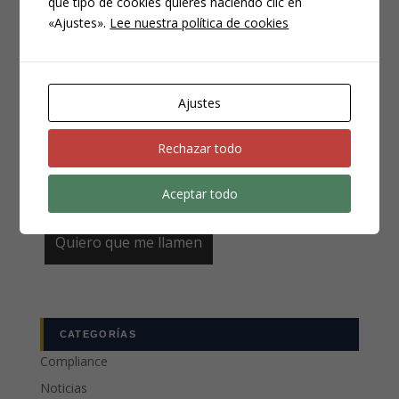
qué tipo de cookies quieres haciendo clic en
«Ajustes».
Lee nuestra política de cookies
Email
*
Ajustes
Teléfono
*
Rechazar todo
Aceptar todo
CATEGORÍAS
Compliance
Noticias