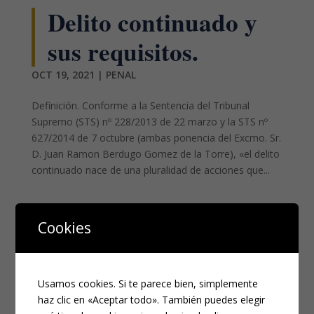
Delito continuado y
sus requisitos.
OCT 19, 2021
|
PENAL
Definición. Conforme a la Sentencia del Tribunal
Supremo (STS) nº 228/2013 de 22 marzo y la STS nº
627/2014 de 7 octubre (ambas ponencia del Excmo. Sr.
D. Juan Ramon Berdugo Gomez de la Torre), «el delito
continuado nace de una pluralidad de acciones que...
¿NECESITAS UN ABOGADO?
Cookies
Los campos marcados con
*
son obligatorios
Nombre
*
Usamos cookies. Si te parece bien, simplemente
haz clic en «Aceptar todo». También puedes elegir