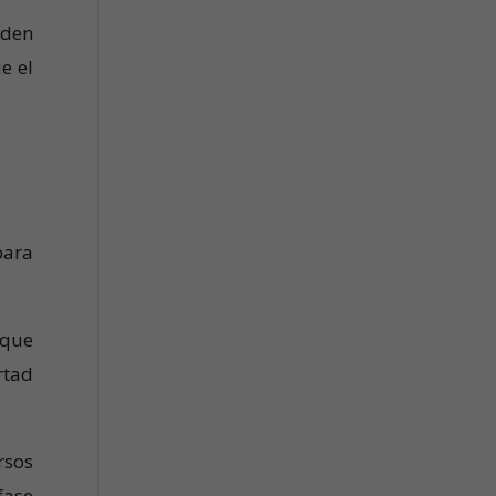
eden
e el
para
 que
rtad
rsos
fase