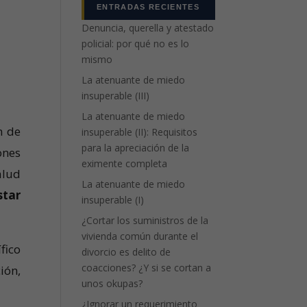
ENTRADAS RECIENTES
Denuncia, querella y atestado
policial: por qué no es lo
mismo
La atenuante de miedo
insuperable (III)
La atenuante de miedo
n de
insuperable (II): Requisitos
para la apreciación de la
ones
eximente completa
alud
La atenuante de miedo
star
insuperable (I)
¿Cortar los suministros de la
vivienda común durante el
fico
divorcio es delito de
coacciones? ¿Y si se cortan a
ión,
unos okupas?
¿Ignorar un requerimiento