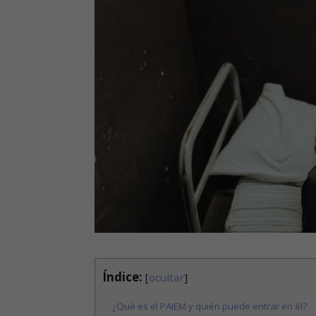
Índice:
[
ocultar
]
¿Qué es el PAIEM y quién puede entrar en él?