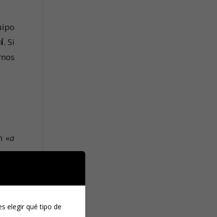
uipo
í
. Si
rnos
n «
a
ores
s elegir qué tipo de
dulo