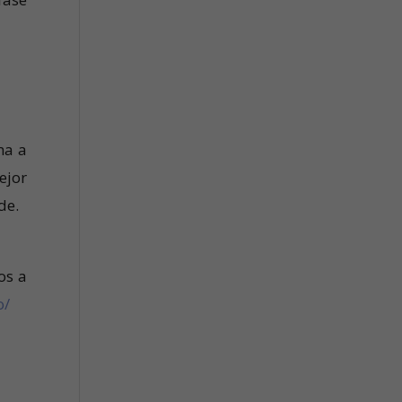
ma a
ejor
de.
os a
o/