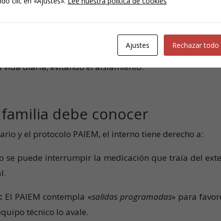
do clic en «Ajustes».
Lee nuestra política de cookies
 2) o, si está en una fase de crisis o riesgo, en la enferm
Ajustes
Rechazar todo
 o «
Tutor
»:
El protocolo contempla que otros inte
vida diaria, evitando el aislamiento.
 familia debe conocer
io y el protocolo PAIEM, el interno tiene derecho a:
 se puede interrumpir la medicación que traía del exte
l.
:
El PAIEM contempla «
salidas programadas
» para favor
equipo técnico lo avale.