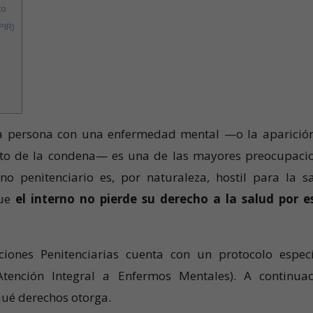
to
PIR)
na persona con una enfermedad mental —o la aparició
nto de la condena— es una de las mayores preocupaci
no penitenciario es, por naturaleza, hostil para la s
que
el interno no pierde su derecho a la salud por e
uciones Penitenciarias cuenta con un protocolo especí
ención Integral a Enfermos Mentales). A continuac
qué derechos otorga.