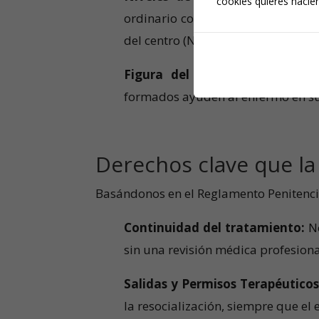
cookies quieres hacien
ordinario con seguimiento (Nivel 1 y
del centro (Nivel 3).
Figura del «
Interno de apoyo
»
formados ayuden al enfermo en su 
Derechos clave que la
Basándonos en el Reglamento Penitenciar
Continuidad del tratamiento:
No
sin una revisión médica profesiona
Salidas y Permisos Terapéuticos
la resocialización, siempre que el 