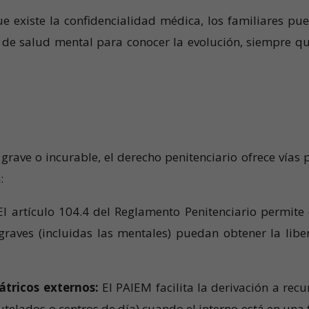
 existe la confidencialidad médica, los familiares pu
po de salud mental para conocer la evolución, siempre qu
ave o incurable, el derecho penitenciario ofrece vías 
:
l artículo 104.4 del Reglamento Penitenciario permite
aves (incluidas las mentales) puedan obtener la libe
átricos externos:
El PAIEM facilita la derivación a recu
tutelados o centros de día) cuando el interno está en una 