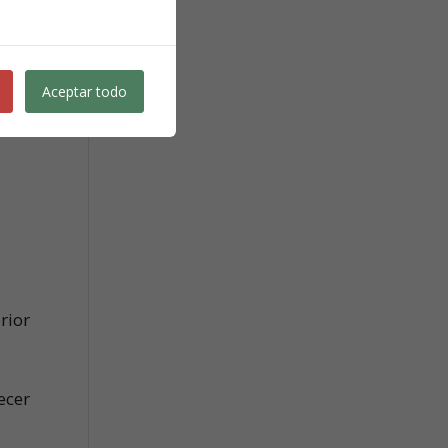
ería
Aceptar todo
rnos
rior
ecer