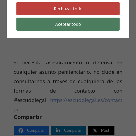
necesario hasta tanto desaparezcan o
Rechazar todo
disminuyan las razones o circunstancias que
determinaron su ingreso
» (artículo 10. Tres
Aceptar todo
L.O.P.J.).
Si necesita asesoramiento o defensa en
cualquier asunto penitenciario, no dude en
consultarnos a través de cualquiera de las
formas de contacto con
#escudolegal
https://escudolegal.es/contact
o/
Compartir
Compartir
Compartir
Post