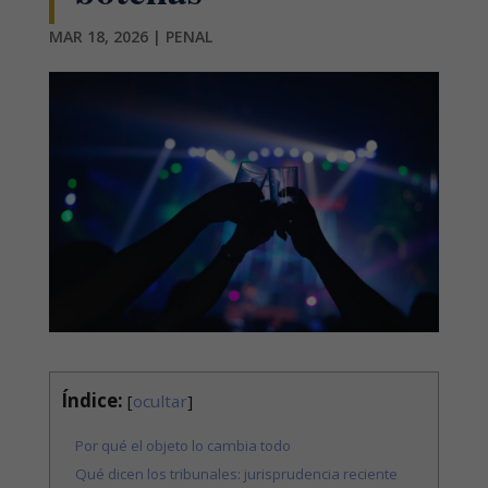
MAR 18, 2026
|
PENAL
Índice:
[
ocultar
]
Por qué el objeto lo cambia todo
Qué dicen los tribunales: jurisprudencia reciente