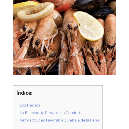
Necesarias
Estas
cookies no
son
opcionales.
Son
necesarias
para que
Índice:
funcione la
web.
Los Hechos
La Relevancia Penal de la Conducta
Estadísticas
Retroactividad Favorable y Rebaja de la Pena
Para que