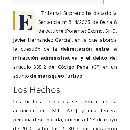
podamos
E
mejorar la
l Tribunal Supremo ha dictado la
funcionalidad
y estructura
Sentencia nº 814/2025 de fecha 8
de la web, en
base a cómo
de octubre (Ponente: Excmo. Sr. D.
se usa la web.
Javier Hernández García), en la que aborda
la cuestión de la
delimitación entre la
Experiencia
infracción administrativa y el delito d
el
Para que
nuestra web
artículo 335.2 del Código Penal (CP) en un
funcione lo
asunto
de marisqueo furtivo
.
mejor posible
durante tu
Los Hechos
visita. Si
rechaza estas
cookies,
Los hechos probados se centran en la
algunas
actuación de J.M.L., A.G.J y una tercera
funcionalidades
desaparecerán
persona desconocida, quienes el 18 de mayo
de la web.
de 2020, sobre las 22:30 horas, extrajeron