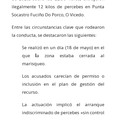
ilegalmente 12 kilos de percebes en Punta
Marketing
Socastro Fuciño Do Porco, O Vicedo.
Al compartir tus
intereses y
comportamiento
Entre las circunstancias clave que rodearon
mientras visitas
nuestro sitio,
la conducta, se destacaron las siguientes:
aumentas la
posibilidad de
Se realizó en un día (18 de mayo) en el
ver contenido y
ofertas
que
l
a zona estaba cerrada al
personalizados.
marisqueo.
Los acusados carecían de permiso o
inclusión en el plan de gestión del
recurso.
La actuación implicó el arranque
indiscriminado de percebes «sin control