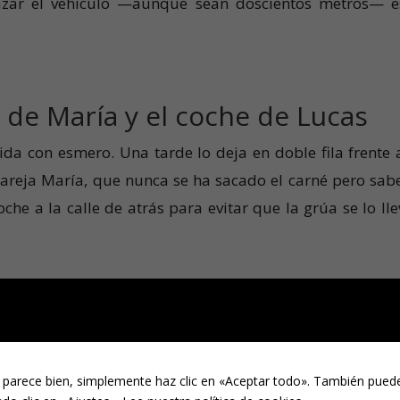
azar el vehículo —aunque sean doscientos metros— e
r de María y el coche de Lucas
da con esmero. Una tarde lo deja en doble fila frente 
areja María, que nunca se ha sacado el carné pero sabe
che a la calle de atrás para evitar que la grúa se lo lle
un control rutinario de la Policía Local. Cuando le pide
 tiene carné. Resultado: no se fue a casa con una si
l como investigada por un delito contra la seguridad v
 parece bien, simplemente haz clic en «Aceptar todo». También puede