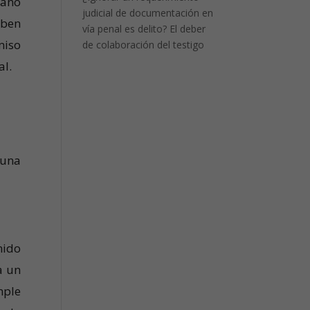
iano
judicial de documentación en
aben
vía penal es delito? El deber
miso
de colaboración del testigo
al.
 una
nido
a un
mple