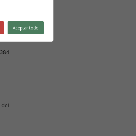
e le
Aceptar todo
 384
 del