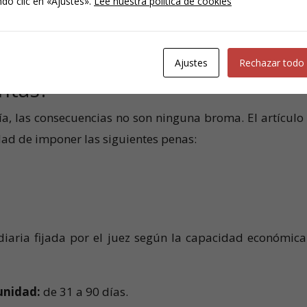
do clic en «Ajustes».
Lee nuestra política de cookies
problemas como cooperador necesario si se acredita qu
n.
Ajustes
Rechazar todo
ntas?
ría, las consecuencias no son ninguna broma. El artículo
dad de imponer las siguientes penas:
iaria fijada por el juez según la capacidad económica
munidad:
de 31 a 90 días.