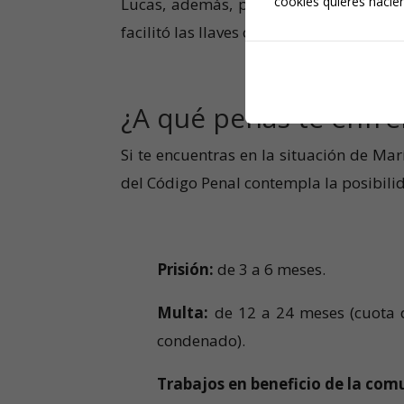
cookies quieres hacien
Lucas, además, podría enfrentarse a 
facilitó las llaves conociendo la situació
¿A qué penas te enfre
Si te encuentras en la situación de Ma
del Código Penal contempla la posibili
Prisión:
de 3 a 6 meses.
Multa:
de 12 a 24 meses (cuota d
condenado).
Trabajos en beneficio de la co