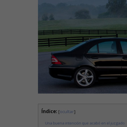
Índice:
[
ocultar
]
Una buena intención que acabó en el juzgado