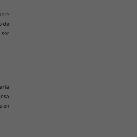
iere
o de
 ser
arla
ensa
s en