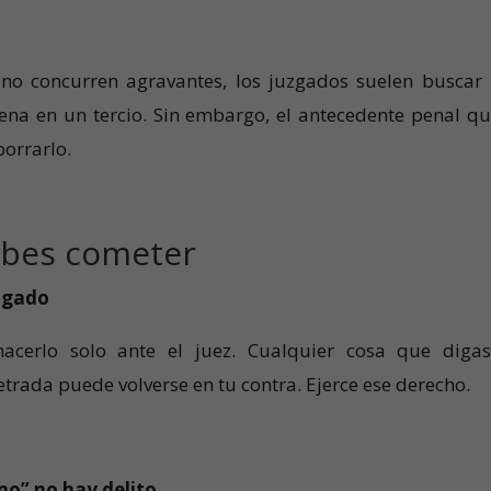
y no concurren agravantes, los juzgados suelen buscar
ena en un tercio. Sin embargo, el antecedente penal q
borrarlo.
ebes cometer
bogado
acerlo solo ante el juez. Cualquier cosa que diga
etrada puede volverse en tu contra. Ejerce ese derecho.
mo” no hay delito