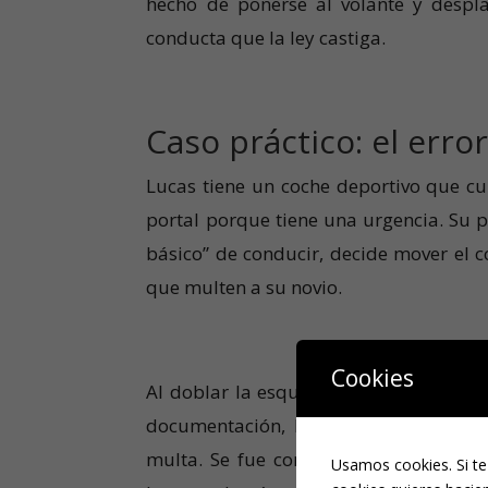
hecho de ponerse al volante y despl
conducta que la ley castiga.
Caso práctico: el erro
Lucas tiene un coche deportivo que cui
portal porque tiene una urgencia. Su p
básico” de conducir, decide mover el co
que multen a su novio.
Cookies
Al doblar la esquina, se encuentra con 
documentación, María confiesa que no
multa. Se fue con una citación judicia
Usamos cookies. Si te