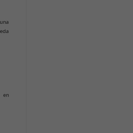
 una
ueda
s en