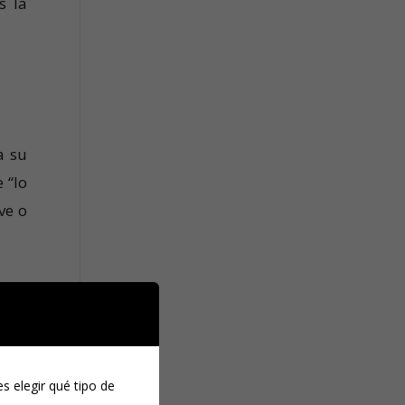
s la
a su
 “lo
ve o
n la
mple
ial.
s elegir qué tipo de