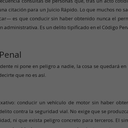
ecuencia consultas de personas que, tras un acto cotid
una citación para un Juicio Rápido. Lo que muchos no s
icar— es que conducir sin haber obtenido nunca el per
 administrativa. Es un delito tipificado en el Código Pen
 Penal
ente ni pone en peligro a nadie, la cosa se quedará en
decirte que no es así.
axativo: conducir un vehículo de motor sin haber obte
elito contra la seguridad vial. No exige que se produzc
cidad, ni que exista peligro concreto para terceros. El si