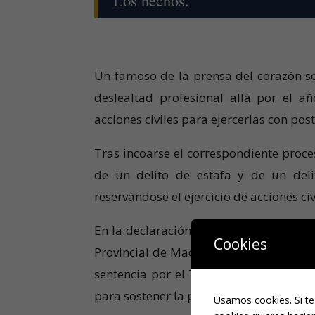
Un famoso de la prensa del corazón se
deslealtad profesional allá por el a
acciones civiles para ejercerlas con pos
Tras incoarse el correspondiente proc
de un delito de estafa y de un delit
reservándose el ejercicio de acciones civ
En la declaración de hechos probados d
Cookies
Provincial de Madrid (Sección 17ª) de 
sentencia por el Tribunal Supremo en 
para sostener la posterior condena.
Usamos cookies. Si te