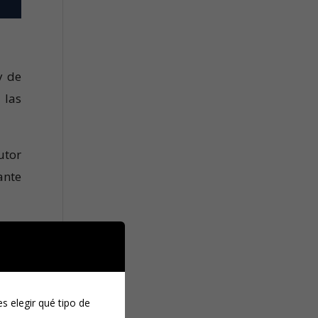
y de
 las
utor
ante
ncia
rior
ados
s elegir qué tipo de