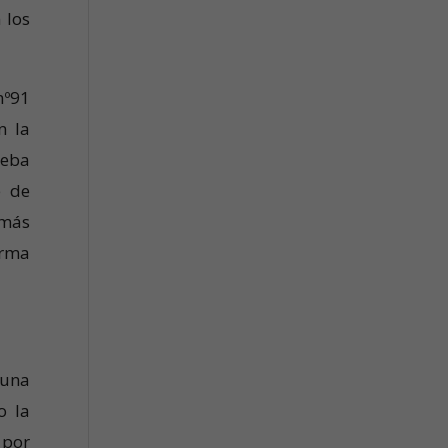
 los
nº91
n la
ueba
e de
 más
orma
 una
o la
 por