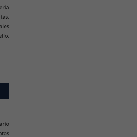
ería
tas,
ales
llo,
ario
ntos