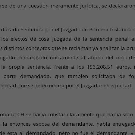
rse de una cuestión meramente jurídica, se declararon
 dictado Sentencia por el Juzgado de Primera Instancia 
los efectos de cosa juzgada de la sentencia penal e
los distintos conceptos que se reclaman ya analizar la pr
bogado demandado únicamente al abono del import
la propia sentencia, frente a los 153.208,51 euros,
 la parte demandada, que también solicitaba de f
cantidad que se determinara por el Juzgador en equidad.
probado CH se hacía constar claramente que había sido
e la entonces esposa del demandante, había entregad
de esta al demandado, pero no fue el demandante, y