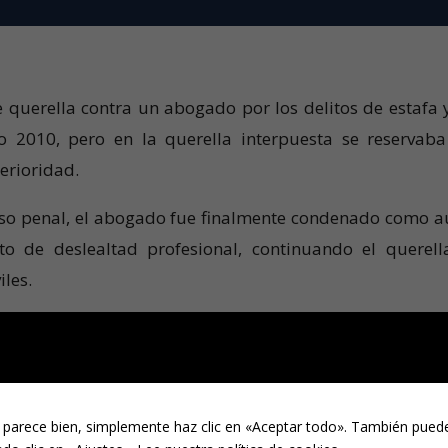
 querella contra un abogado por los delitos de estafa 
ño 2010, pero en la querella interpuesta se reservaba
terioridad.
eso penal, el abogado fue finalmente condenado como a
o de deslealtad profesional, continuando el querell
iles.
e la sentencia condenatoria dictada por la Ilma. Audie
19 de diciembre de 2017, que fue confirmada en la poste
casación, se recogieron toda una serie de hechos prob
 parece bien, simplemente haz clic en «Aceptar todo». También puede