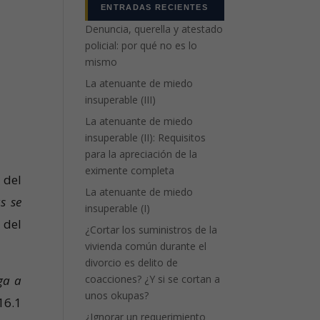
ENTRADAS RECIENTES
Denuncia, querella y atestado
policial: por qué no es lo
mismo
La atenuante de miedo
insuperable (III)
La atenuante de miedo
insuperable (II): Requisitos
para la apreciación de la
eximente completa
 del
La atenuante de miedo
s se
insuperable (I)
 del
¿Cortar los suministros de la
vivienda común durante el
divorcio es delito de
ga a
coacciones? ¿Y si se cortan a
unos okupas?
116.1
¿Ignorar un requerimiento