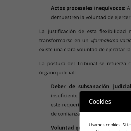
Actos procesales inequívocos:
A 
demuestren la voluntad de ejercer 
La justificación de esta flexibilida
transformarse en un «
formalismo vacío
existe una clara voluntad de ejercitar l
La postura del Tribunal se refuerza c
órgano judicial:
Deber de subsanación judicial
insuficiente, tiene el deber de req
Cookies
este requerimiento y la admisión 
de confianza legítima) que no pue
Usamos cookies. Si te
Voluntad querellante:
Si el poder