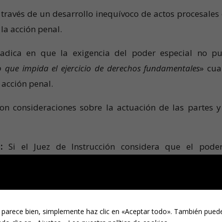
través de un desarrollo inequívoco de actos procesales
la acción penal.
d radica en que la exigencia del poder especial no p
 que impida el ejercicio de derechos fundamentales
» cu
a acción penal.
on consideraciones sobre la actuación de las partes y
:
Si el Juez de Instrucción considera que el pode
uerir a las partes para su
subsanación
. La no realizació
de la querella generan una apariencia de validez (princ
de achacarse al querellante como causa de nulidad.
 parece bien, simplemente haz clic en «Aceptar todo». También puede
, aun sin ser «especialísimo» en sentido estricto, incluye