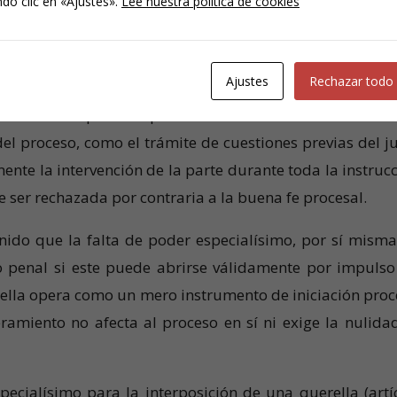
do clic en «Ajustes».
Lee nuestra política de cookies
azonablemente el objeto y ámbito de la acción penal
e si se valoran las circunstancias del otorgamiento (com
hos por el querellante).
Ajustes
Rechazar todo
ausencia de poder especialísimo como causa de nulid
l proceso, como el trámite de cuestiones previas del ju
mente la intervención de la parte durante toda la instrucc
 ser rechazada por contraria a la buena fe procesal.
nido que la falta de poder especialísimo, por sí misma
o penal si este puede abrirse válidamente por impulso
uerella opera como un mero instrumento de iniciación proc
eramiento no afecta al proceso en sí ni exige la nulida
pecialísimo para la interposición de una querella (artí