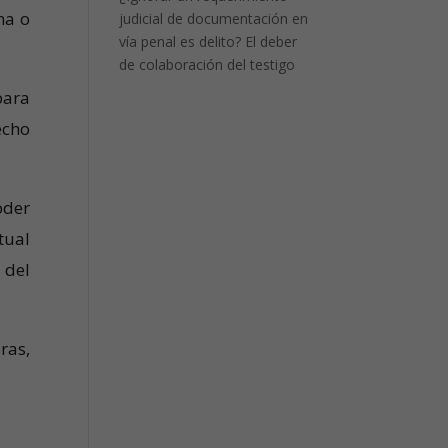
na o
judicial de documentación en
vía penal es delito? El deber
de colaboración del testigo
para
echo
oder
tual
 del
ras,