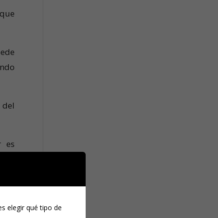
 que
uede
ando
 del
r es
n de
ipio
s elegir qué tipo de
 una