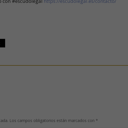
to con #escudolegal
https://escudolegal.es/contacto/
t
cada.
Los campos obligatorios están marcados con
*