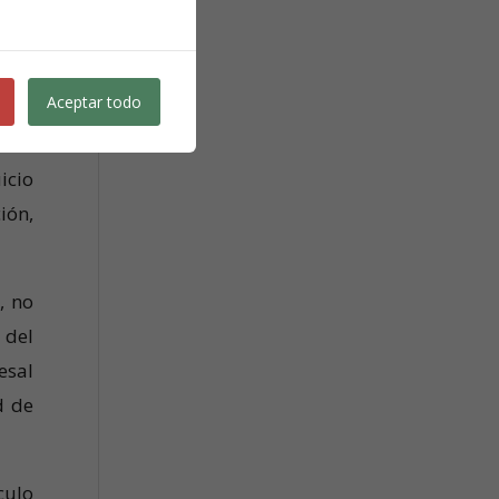
, se
o el
Aceptar todo
ad o
icio
ión,
, no
 del
esal
d de
culo