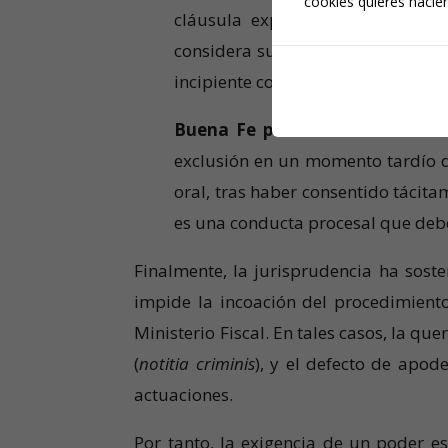
cookies quieres hacien
cláusula expresa que delimita r
considera suficiente, especialment
incipiente conocimiento de los hec
Buena Fe procesal:
Plantear la 
exclusión en un momento tardío de
oral, tras haber consentido tácita
es una conducta procesal que debe
Finalmente, la jurisprudencia ha soste
impide la incoación del procedimient
Ministerio Fiscal. En tales casos, la q
(
notitia criminis
), y el defecto de apod
actuaciones.
Por tanto, la exigencia de un poder es