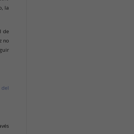
, la
l de
z no
guir
 del
avés