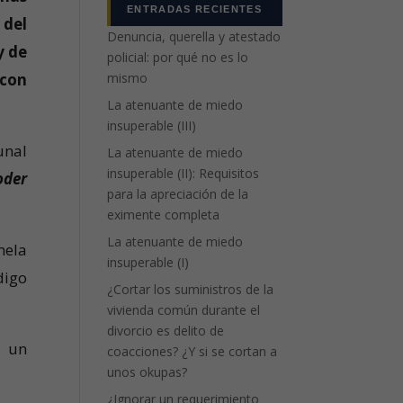
ENTRADAS RECIENTES
 del
Denuncia, querella y atestado
y de
policial: por qué no es lo
mismo
 con
La atenuante de miedo
insuperable (III)
unal
La atenuante de miedo
insuperable (II): Requisitos
oder
para la apreciación de la
eximente completa
La atenuante de miedo
mela
insuperable (I)
digo
¿Cortar los suministros de la
vivienda común durante el
divorcio es delito de
o un
coacciones? ¿Y si se cortan a
unos okupas?
¿Ignorar un requerimiento