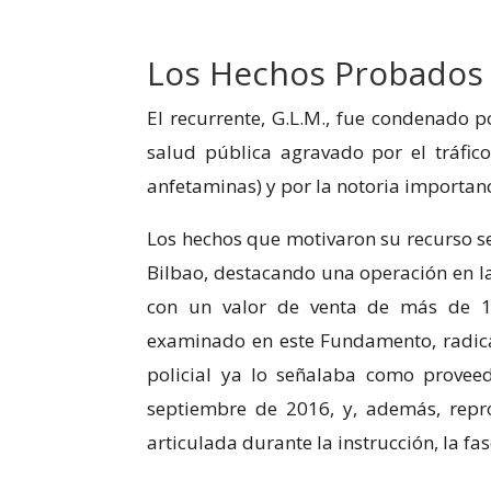
Marketing
Los Hechos Probados
Al compartir tus
intereses y
comportamiento
El recurrente, G.L.M., fue condenado p
mientras visitas
nuestro sitio,
salud pública agravado por el tráfic
aumentas la
anfetaminas) y por la notoria importanc
posibilidad de
ver contenido y
ofertas
Los hechos que motivaron su recurso se
personalizados.
Bilbao, destacando una operación en la
con un valor de venta de más de 11
examinado en este Fundamento, radica
policial ya lo señalaba como proveed
septiembre de 2016, y, además, rep
articulada durante la instrucción, la fas