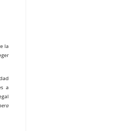
e la
eger
idad
es a
egal
nera