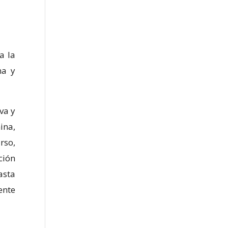
a la
na y
va y
ina,
rso,
ción
asta
ente