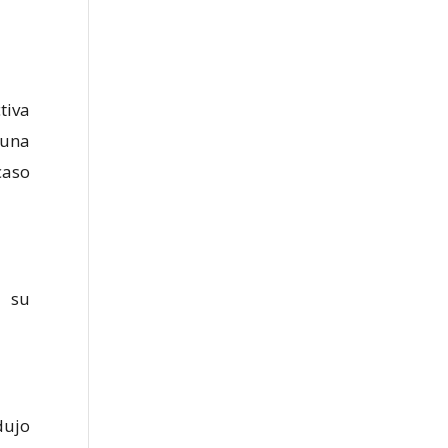
tiva
 una
caso
n su
dujo