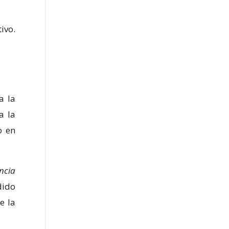
ivo.
a la
a la
o en
ncia
dido
e la