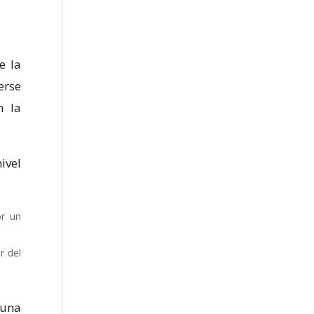
e la
erse
n la
ivel
or un
r del
 una