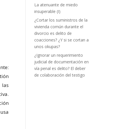
La atenuante de miedo
insuperable (I)
¿Cortar los suministros de la
vivienda común durante el
divorcio es delito de
coacciones? ¿Y si se cortan a
unos okupas?
¿Ignorar un requerimiento
judicial de documentación en
nte:
vía penal es delito? El deber
de colaboración del testigo
tión
 las
iva.
ción
ausa