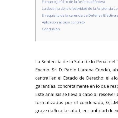
podamos
El marco jurídico de la Defensa Efectiva
mejorar la
La doctrina de la efectividad de la Asistencia L
funcionalidad
El requisito de la carencia de Defensa Efectiva
y estructura
de la web, en
Aplicación al caso concreto
base a cómo
Conclusión
se usa la web.
Experiencia
Para que
nuestra web
La Sentencia de la Sala de lo Penal de
funcione lo
Excmo. Sr. D. Pablo Llarena Conde), 
mejor posible
durante tu
central en el Estado de Derecho: el al
visita. Si
rechaza estas
garantías, concretamente en lo que respe
cookies,
Este análisis se lleva a cabo al resolve
algunas
funcionalidades
formalizados por el condenado, G,L.M
desaparecerán
de la web.
grave daño a la salud, en cantidad de n