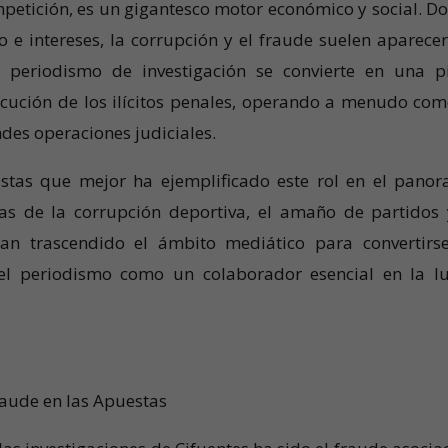
ompetición, es un gigantesco motor económico y social. D
o e intereses, la corrupción y el fraude suelen aparecer
l periodismo de investigación se convierte en una p
cución de los ilícitos penales, operando a menudo com
des operaciones judiciales.
istas que mejor ha ejemplificado este rol en el pano
ras de la corrupción deportiva, el amaño de partidos 
 han trascendido el ámbito mediático para convertirs
 el periodismo como un colaborador esencial en la l
raude en las Apuestas