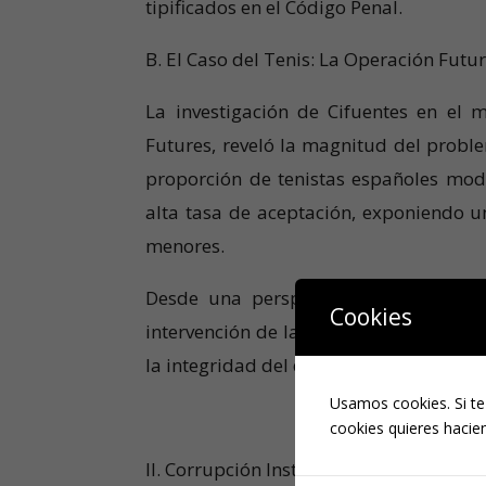
tipificados en el Código Penal.
B. El Caso del Tenis: La Operación Futu
La investigación de Cifuentes en el 
Futures, reveló la magnitud del probl
proporción de tenistas españoles mod
alta tasa de aceptación, exponiendo 
menores.
Desde una perspectiva legal, este tr
Cookies
intervención de la Fiscalía Anticorrupc
la integridad del deporte.
Usamos cookies. Si te
cookies quieres hacien
II. Corrupción Institucional en Federac