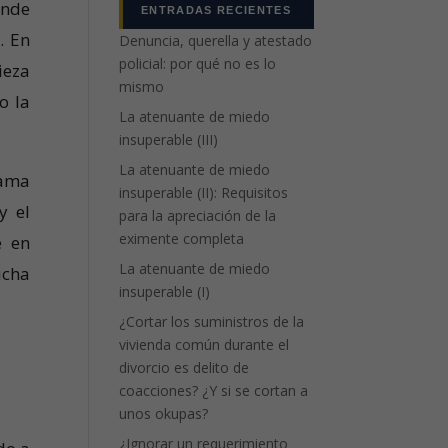
onde
ENTRADAS RECIENTES
. En
Denuncia, querella y atestado
policial: por qué no es lo
ieza
mismo
o la
La atenuante de miedo
insuperable (III)
La atenuante de miedo
rama
insuperable (II): Requisitos
y el
para la apreciación de la
eximente completa
e en
La atenuante de miedo
ucha
insuperable (I)
¿Cortar los suministros de la
vivienda común durante el
divorcio es delito de
coacciones? ¿Y si se cortan a
unos okupas?
¿Ignorar un requerimiento