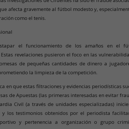
as investigaciones de Cifuentes ha sido el fraude asocia
ue afecta gravemente al fútbol modesto y, especialment
ación como el tenis.
sional
estapar el funcionamiento de los amaños en el fú
stas revelaciones pusieron el foco en las vulnerabilid
promesas de pequeñas cantidades de dinero a jugador
prometiendo la limpieza de la competición.
a en que estas filtraciones y evidencias periodísticas su
asas de Apuestas (las primeras interesadas en evitar fra
dia Civil (a través de unidades especializadas) inicie
 los testimonios obtenidos por el periodista facilita
portivo y pertenencia a organización o grupo crimi