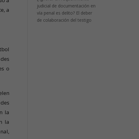
do a
judicial de documentación en
e, a
vía penal es delito? El deber
de colaboración del testigo
tbol
ades
es o
elen
udes
n la
n la
nal,