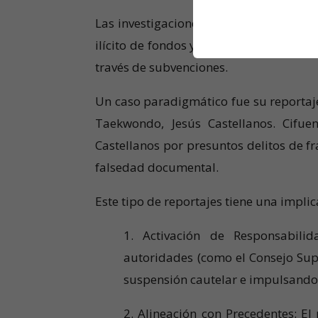
Las investigaciones de Cifuentes no se
ilícito de fondos y a la corrupción den
través de subvenciones.
Un caso paradigmático fue su reportaje
Taekwondo, Jesús Castellanos. Cifue
Castellanos por presuntos delitos de f
falsedad documental.
Este tipo de reportajes tiene una implic
1. Activación de Responsabilid
autoridades (como el Consejo Sup
suspensión cautelar e impulsando 
2. Alineación con Precedentes: El