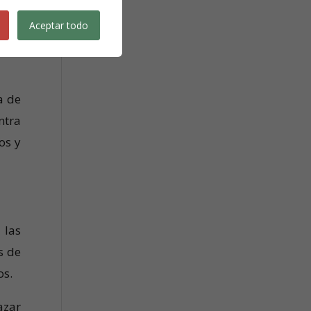
 uso
Aceptar todo
co a
a de
ntra
os y
 las
s de
os.
azar