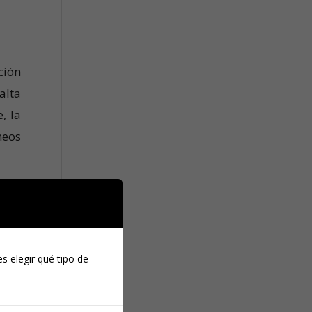
ción
alta
, la
neos
y la
ca y
s elegir qué tipo de