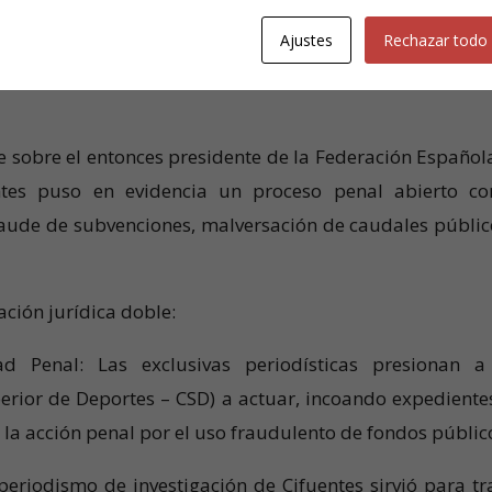
 limitan al campo de juego, sino que se han extendido al
Ajustes
Rechazar todo
tro de las cúpulas federativas, que manejan dinero públi
 sobre el entonces presidente de la Federación Español
ntes puso en evidencia un proceso penal abierto co
raude de subvenciones, malversación de caudales públic
ación jurídica doble:
ad Penal: Las exclusivas periodísticas presionan a
erior de Deportes – CSD) a actuar, incoando expediente
la acción penal por el uso fraudulento de fondos públic
 periodismo de investigación de Cifuentes sirvió para tr