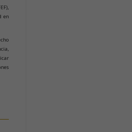
EF),
d en
echo
cia,
icar
ones