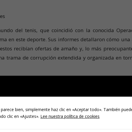
res
mundo del tenis, que coincidió con la conocida Opera
ema en este deporte. Sus informes detallaron cómo una 
estos recibían ofertas de amaño y, lo más preocupante
una trama de corrupción extendida y organizada en tor
abajo subrayó la necesidad de una mayor vigilancia 
ión para desmantelar estas redes que afectan la fe públi
 parece bien, simplemente haz clic en «Aceptar todo». También puede
do clic en «Ajustes».
Lee nuestra política de cookies
iones Deportivas