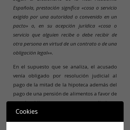
Española, prestación significa «cosa o servicio
exigido por una autoridad o convenido en un
pacto» o, en su acepción jurídica «cosa o
servicio que alguien recibe o debe recibir de
otra persona en virtud de un contrato o de una
obligación legal»».
En el supuesto que se analiza, el acusado
venía obligado por resolución judicial al
pago de la mitad de la hipoteca además del
pago de una pensión de alimentos a favor de
sus dos hijos menores, tras procedimiento
Cookies
judicial y «
con arreglo a la ley, con audiencia
de ambos cónyuges, teniendo en cuenta el
interés familiar, especialmente el superior