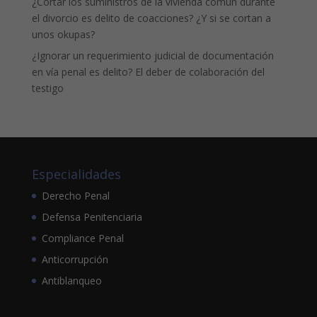
¿Cortar los suministros de la vivienda común durante
el divorcio es delito de coacciones? ¿Y si se cortan a
unos okupas?
¿Ignorar un requerimiento judicial de documentación
en vía penal es delito? El deber de colaboración del
testigo
Especialidades
Derecho Penal
Defensa Penitenciaria
Compliance Penal
Anticorrupción
Antiblanqueo