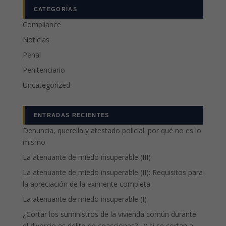
CATEGORÍAS
Compliance
Noticias
Penal
Penitenciario
Uncategorized
ENTRADAS RECIENTES
Denuncia, querella y atestado policial: por qué no es lo
mismo
La atenuante de miedo insuperable (III)
La atenuante de miedo insuperable (II): Requisitos para
la apreciación de la eximente completa
La atenuante de miedo insuperable (I)
¿Cortar los suministros de la vivienda común durante
el divorcio es delito de coacciones? ¿Y si se cortan a