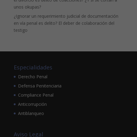
unos okupas?
¿Ignorar un requerimiento judicial de documentación
en vía penal es delito? El deber de colaboración del
testigo
Especialidades
Derecho Penal
Defensa Penitenciaria
Compliance Penal
Anticorrupción
Antiblanqueo
Aviso Legal