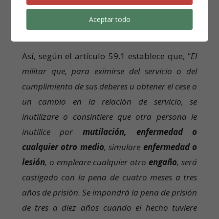
deberes.
Aceptar todo
Así, según el artículo 59.1 establece que, “
El
militar que, para eximirse del servicio o del
cumplimiento de sus deberes u obtener el cese o
un cambio en la relación de servicio, se
inutilizare o consintiere que otra persona le
inutilice por
mutilación, enfermedad o
cualquier otro medio
, simulare
enfermedad o
lesión
, o empleare cualquier otro
engaño
, será
castigado con la pena de cuatro meses a tres
años de prisión. Se impondrá la pena de prisión
de tres a diez años cuando el hecho tuviere