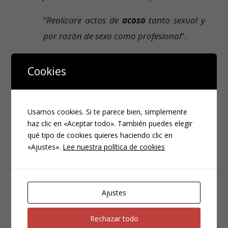
“
Realizare actos de
acoso
tanto sexual y
por razón de sexo como profesional
”.
“
Amenazare
o
coaccionare
”.
Cookies
“
Injuriare gravemente
” o “
calumniare
”.
“
Atentare
de modo
grave
” contra la
Usamos cookies. Si te parece bien, simplemente
haz clic en «Aceptar todo». También puedes elegir
“
intimidad
,
dignidad personal
o en el
qué tipo de cookies quieres haciendo clic en
trabajo
”.
«Ajustes».
Lee nuestra política de cookies
“
Realizara
actos
” contra otro militar
“
que supongan grave
discriminación
por
Ajustes
razón de nacimiento, origen racial o
étnico, sexo, orientación sexual, religión,
Rechazar todo