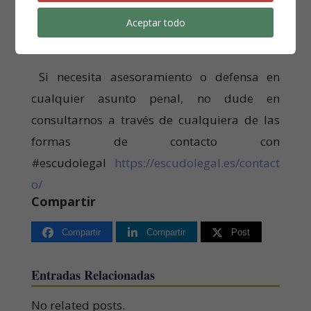
convicciones, opinión, discapacidad o
cualquier otra condición o circunstancia
Aceptar todo
personal o social
”.
Si necesita asesoramiento o defensa en
cualquier asunto penal, no dude en
consultarnos a través de cualquiera de las
formas de contacto con
#escudolegal
https://escudolegal.es/contact
o/
Compartir
Compartir
Compartir
Post
Entradas Relacionadas
No related posts.