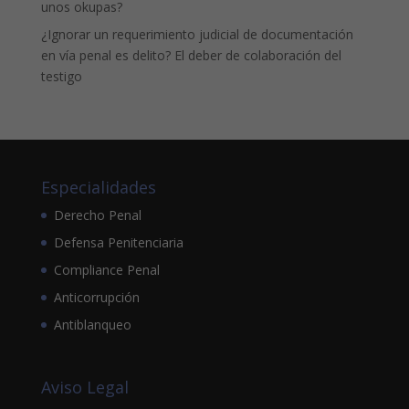
unos okupas?
¿Ignorar un requerimiento judicial de documentación
en vía penal es delito? El deber de colaboración del
testigo
Especialidades
Derecho Penal
Defensa Penitenciaria
Compliance Penal
Anticorrupción
Antiblanqueo
Aviso Legal