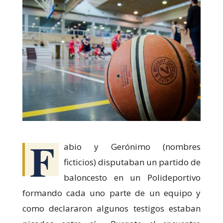
Necesarias
Estas
cookies no
son
opcionales.
Son
F
necesarias
abio y Gerónimo (nombres
para que
ficticios) disputaban un partido de
funcione la
web.
baloncesto en un Polideportivo
formando cada uno parte de un equipo y
Estadísticas
como declararon algunos testigos estaban
Para que