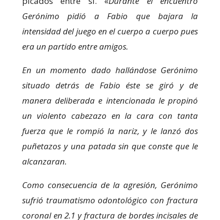
picados entre sí. «
Durante el encuentro
podamos
mejorar la
Gerónimo pidió a Fabio que bajara la
funcionalidad
intensidad del juego en el cuerpo a cuerpo pues
y estructura
de la web, en
era un partido entre amigos.
base a cómo
se usa la web.
En un momento dado hallándose Gerónimo
situado detrás de Fabio éste se giró y de
Experiencia
manera deliberada e intencionada le propinó
Para que
nuestra web
un violento cabezazo en la cara con tanta
funcione lo
mejor posible
fuerza que le rompió la nariz, y le lanzó dos
durante tu
puñetazos y una patada sin que conste que le
visita. Si
rechaza estas
alcanzaran.
cookies,
algunas
Como consecuencia de la agresión, Gerónimo
funcionalidades
desaparecerán
sufrió traumatismo odontológico con fractura
de la web.
coronal en 2.1 y fractura de bordes incisales de