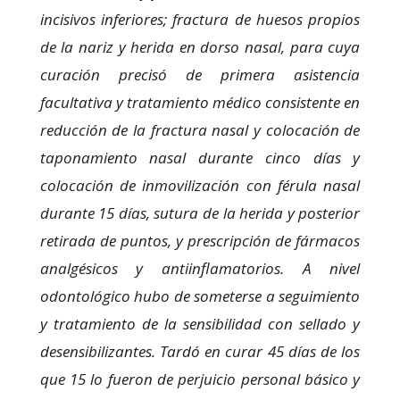
incisivos inferiores; fractura de huesos propios
Marketing
de la nariz y herida en dorso nasal, para cuya
Al compartir tus
intereses y
curación precisó de primera asistencia
comportamiento
mientras visitas
facultativa y tratamiento médico consistente en
nuestro sitio,
reducción de la fractura nasal y colocación de
aumentas la
posibilidad de
taponamiento nasal durante cinco días y
ver contenido y
colocación de inmovilización con férula nasal
ofertas
personalizados.
durante 15 días, sutura de la herida y posterior
retirada de puntos, y prescripción de fármacos
analgésicos y antiinflamatorios. A nivel
odontológico hubo de someterse a seguimiento
y tratamiento de la sensibilidad con sellado y
desensibilizantes. Tardó en curar 45 días de los
que 15 lo fueron de perjuicio personal básico y