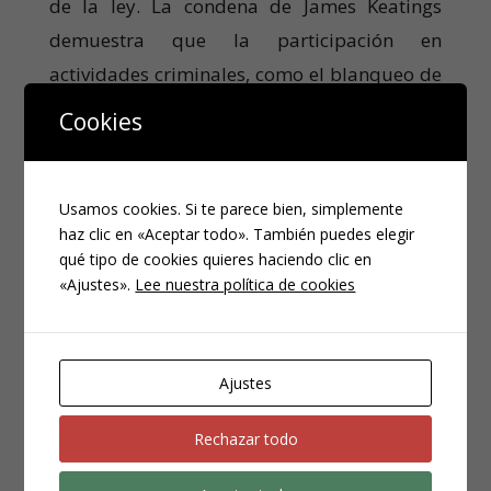
de la ley. La condena de James Keatings
demuestra que la participación en
actividades criminales, como el blanqueo de
capitales, tiene serias consecuencias legales,
Cookies
sin importar el estatus o la fama de la
persona implicada.
Usamos cookies. Si te parece bien, simplemente
haz clic en «Aceptar todo». También puedes elegir
Compartir
qué tipo de cookies quieres haciendo clic en
«Ajustes».
Lee nuestra política de cookies
Compartir
Compartir
Post
Entradas Relacionadas
Ajustes
No related posts.
Rechazar todo