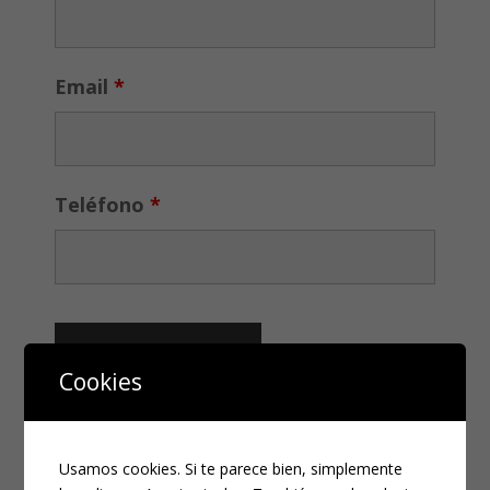
Email
*
Teléfono
*
Cookies
CATEGORÍAS
Usamos cookies. Si te parece bien, simplemente