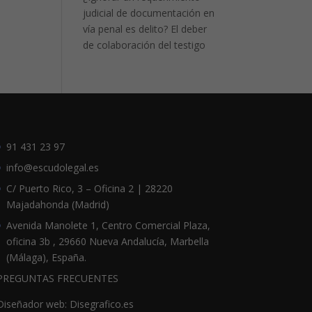
judicial de documentación en
vía penal es delito? El deber
de colaboración del testigo
91 431 23 97
info@escudolegal.es
C/ Puerto Rico, 3 – Oficina 2 | 28220
Majadahonda (Madrid)
Avenida Manolete 1, Centro Comercial Plaza,
oficina 3b , 29660 Nueva Andalucía, Marbella
(Málaga), España.
PREGUNTAS FRECUENTES
Diseñador web: Disegrafico.es