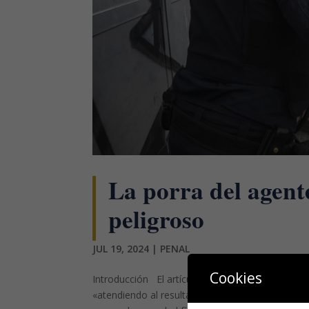
La porra del agent
peligroso
JUL 19, 2024
|
PENAL
Cookies
Introducción El artículo 148.1 del Código Penal 
«atendiendo al resultado causado o riesgo prod