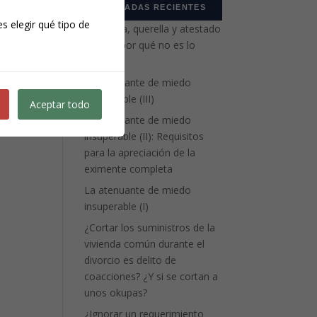
ENTRADAS RECIENTES
s elegir qué tipo de
Denuncia, querella y atestado
policial: por qué no es lo
mismo
La atenuante de miedo
insuperable (III)
Aceptar todo
La atenuante de miedo
insuperable (II): Requisitos
para la apreciación de la
eximente completa
La atenuante de miedo
insuperable (I)
¿Cortar los suministros de la
vivienda común durante el
divorcio es delito de
coacciones? ¿Y si se cortan a
unos okupas?
¿Ignorar un requerimiento