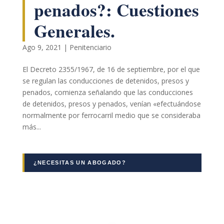
penados?: Cuestiones
Generales.
Ago 9, 2021
|
Penitenciario
El Decreto 2355/1967, de 16 de septiembre, por el que
se regulan las conducciones de detenidos, presos y
Necesarias
penados, comienza señalando que las conducciones
Estas
de detenidos, presos y penados, venían «efectuándose
cookies no
normalmente por ferrocarril medio que se consideraba
son
opcionales.
más...
Son
necesarias
para que
¿NECESITAS UN ABOGADO?
funcione la
web.
Estadísticas
Para que