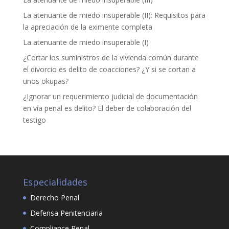
La atenuante de miedo insuperable (II): Requisitos para
Marketing
la apreciación de la eximente completa
Al compartir tus
intereses y
La atenuante de miedo insuperable (I)
comportamiento
mientras visitas
¿Cortar los suministros de la vivienda común durante
nuestro sitio,
el divorcio es delito de coacciones? ¿Y si se cortan a
aumentas la
unos okupas?
posibilidad de
ver contenido y
¿Ignorar un requerimiento judicial de documentación
ofertas
en vía penal es delito? El deber de colaboración del
personalizados.
testigo
Especialidades
Derecho Penal
Defensa Penitenciaria
Compliance Penal