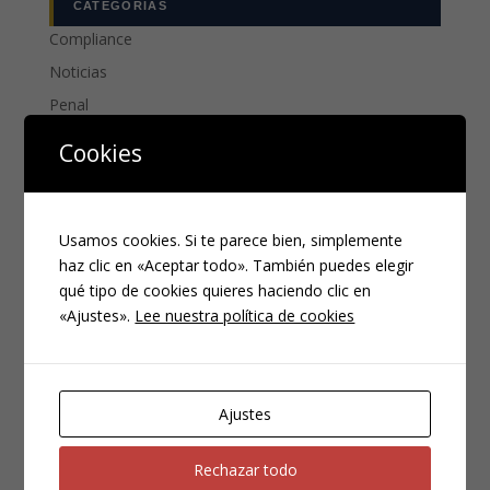
CATEGORÍAS
Compliance
Noticias
Penal
Penitenciario
Cookies
Uncategorized
ENTRADAS RECIENTES
Usamos cookies. Si te parece bien, simplemente
haz clic en «Aceptar todo». También puedes elegir
Denuncia, querella y atestado policial: por qué no es lo
qué tipo de cookies quieres haciendo clic en
mismo
«Ajustes».
Lee nuestra política de cookies
La atenuante de miedo insuperable (III)
La atenuante de miedo insuperable (II): Requisitos para
la apreciación de la eximente completa
Ajustes
La atenuante de miedo insuperable (I)
¿Cortar los suministros de la vivienda común durante
Rechazar todo
el divorcio es delito de coacciones? ¿Y si se cortan a