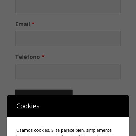
Email
*
Teléfono
*
Cookies
CATEGORÍAS
Usamos cookies. Si te parece bien, simplemente