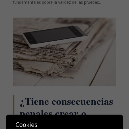
fundamentales sobre la validez de las pruebas...
¿Tiene consecuencias
penales crear o
difundir fake news en
Cookies