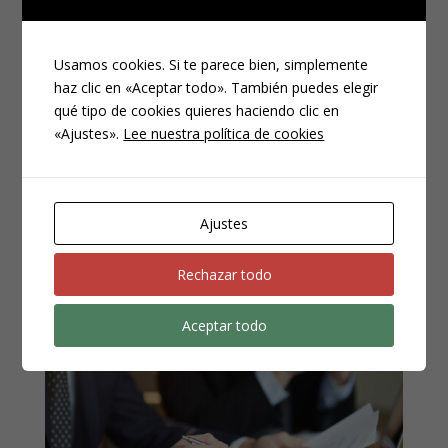
España?
ENE 13, 2025
|
PENAL
Usamos cookies. Si te parece bien, simplemente
haz clic en «Aceptar todo». También puedes elegir
¿Qué son las fake news? Las fake news o noticias
qué tipo de cookies quieres haciendo clic en
falsas son información engañosa o fabricada que se
«Ajustes».
Lee nuestra política de cookies
presenta como si fuera verdadera. Este tipo de
contenido puede difundirse a través de diversos
medios, incluyendo redes sociales, sitios web,
televisión y otros...
Ajustes
Rechazar todo
Aceptar todo