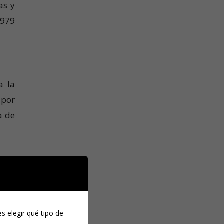
as y
 979
a la
 por
a de
io
s elegir qué tipo de