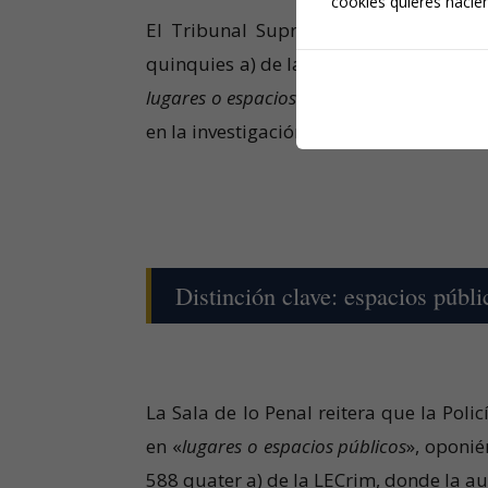
cookies quieres hacien
El Tribunal Supremo analiza la queja 
quinquies a) de la Ley de Enjuiciamient
lugares o espacios públicos
» por la Polic
en la investigación penal.
Distinción clave: espacios públ
La Sala de lo Penal reitera que la Poli
en «
lugares o espacios públicos
», oponié
588 quater a) de la LECrim, donde la au