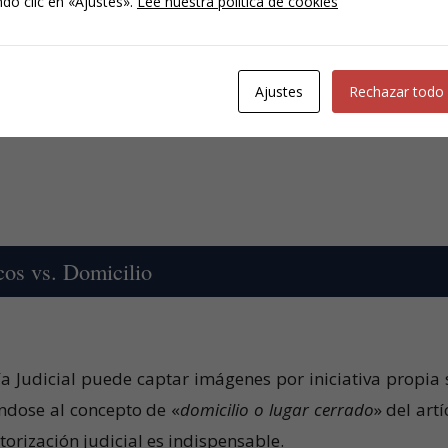
do clic en «Ajustes».
Lee nuestra política de cookies
relativa al uso del dron, en el contexto del artículo
o Criminal (LECrim), que regula la «
captación de imágene
ía Judicial. Este precepto sirve de base para el uso de dr
Ajustes
Rechazar todo
icos vs. Domicilio
cía Judicial puede captar imágenes por iniciativa propia 
ndose al concepto de «
domicilio o lugar cerrado
» del art
torización judicial es indispensable.