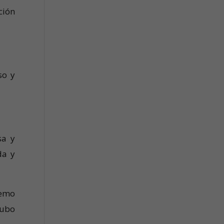
ción
so y
sa y
da y
remo
hubo