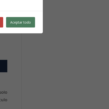
 588
s en
ones
Aceptar todo
solo
ículo