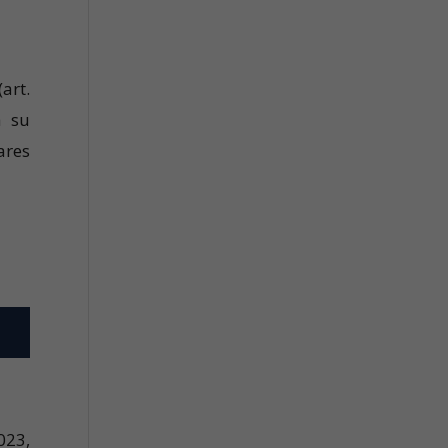
art.
a su
ares
023,