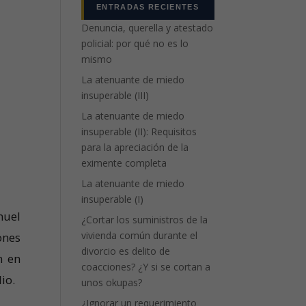
ENTRADAS RECIENTES
Denuncia, querella y atestado
policial: por qué no es lo
mismo
La atenuante de miedo
insuperable (III)
La atenuante de miedo
insuperable (II): Requisitos
para la apreciación de la
eximente completa
La atenuante de miedo
insuperable (I)
nuel
¿Cortar los suministros de la
vivienda común durante el
ones
divorcio es delito de
n en
coacciones? ¿Y si se cortan a
io.
unos okupas?
¿Ignorar un requerimiento