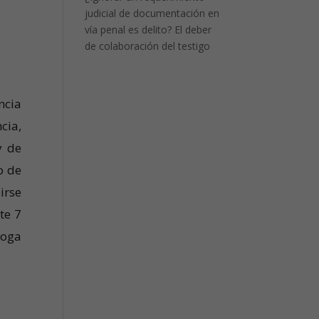
judicial de documentación en
vía penal es delito? El deber
de colaboración del testigo
ncia
cia,
y de
o de
irse
te 7
roga