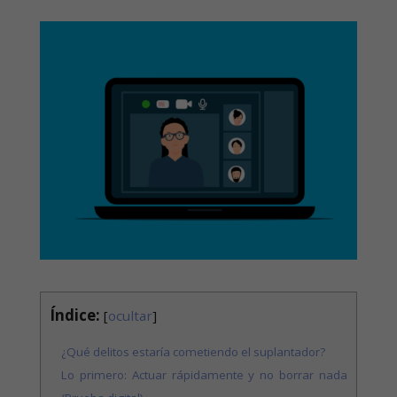
Índice:
[
ocultar
]
¿Qué delitos estaría cometiendo el suplantador?
Lo primero: Actuar rápidamente y no borrar nada