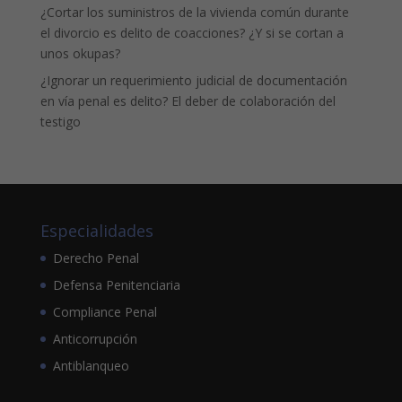
¿Cortar los suministros de la vivienda común durante
el divorcio es delito de coacciones? ¿Y si se cortan a
unos okupas?
¿Ignorar un requerimiento judicial de documentación
en vía penal es delito? El deber de colaboración del
testigo
Especialidades
Derecho Penal
Defensa Penitenciaria
Compliance Penal
Anticorrupción
Antiblanqueo