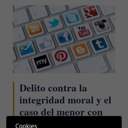
Delito contra la
integridad moral y el
caso del menor con
cáncer contra el que
Cookies