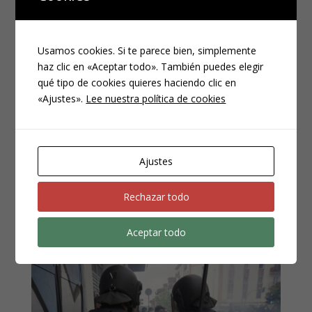
se lanzaron mensajes
ofensivos en redes
Usamos cookies. Si te parece bien, simplemente
sociales.
haz clic en «Aceptar todo». También puedes elegir
qué tipo de cookies quieres haciendo clic en
«Ajustes».
Lee nuestra política de cookies
MAY 12, 2025
|
PENAL
El caso El día 8 de octubre de 2016 se celebró una
corrida de toros benéfica en la Plaza de toros de
Ajustes
Valencia que tenía como finalidad recaudar fondos
contra el cáncer y en el que participó el menor de edad
Juan (nombre ficticio), que tenía en ese momento 8
Rechazar todo
años,...
Aceptar todo