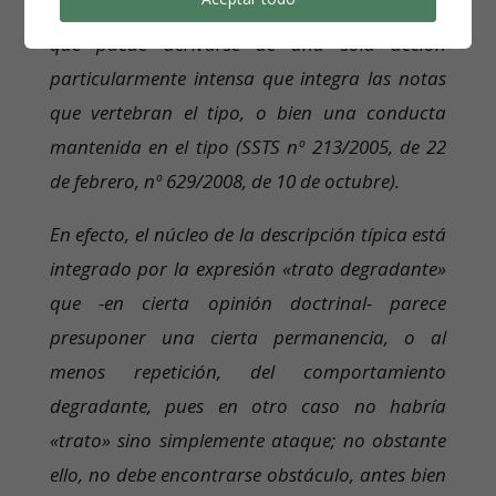
con el tipo- en la intensidad de la violación, lo
que puede derivarse de una sola acción
particularmente intensa que integra las notas
que vertebran el tipo, o bien una conducta
mantenida en el tipo (SSTS nº 213/2005, de 22
de febrero, nº 629/2008, de 10 de octubre).
En efecto, el núcleo de la descripción típica está
integrado por la expresión «trato degradante»
que -en cierta opinión doctrinal- parece
presuponer una cierta permanencia, o al
menos repetición, del comportamiento
degradante, pues en otro caso no habría
«trato» sino simplemente ataque; no obstante
ello, no debe encontrarse obstáculo, antes bien