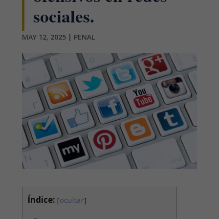
sociales.
MAY 12, 2025
|
PENAL
Índice:
[
ocultar
]