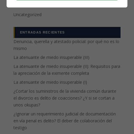
Penitenciario
Uncategorized
ENTRADAS RECIENTES
Denuncia, querella y atestado policial: por qué no es lo
mismo
La atenuante de miedo insuperable (III)
La atenuante de miedo insuperable (II): Requisitos para
la apreciación de la eximente completa
La atenuante de miedo insuperable (I)
¿Cortar los suministros de la vivienda común durante
el divorcio es delito de coacciones? ¿Y si se cortan a
unos okupas?
¿Ignorar un requerimiento judicial de documentación
en vía penal es delito? El deber de colaboración del
testigo