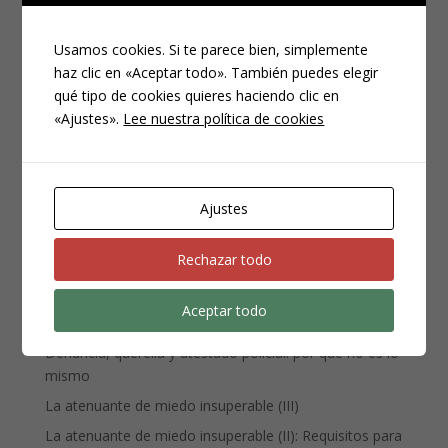
Usamos cookies. Si te parece bien, simplemente
haz clic en «Aceptar todo». También puedes elegir
qué tipo de cookies quieres haciendo clic en
CATEGORÍAS
«Ajustes».
Lee nuestra política de cookies
Compliance
Noticias
Penal
Ajustes
Penitenciario
Rechazar todo
Uncategorized
Aceptar todo
ENTRADAS RECIENTES
Denuncia, querella y atestado policial: por qué no es lo
mismo
La atenuante de miedo insuperable (III)
La atenuante de miedo insuperable (II): Requisitos para