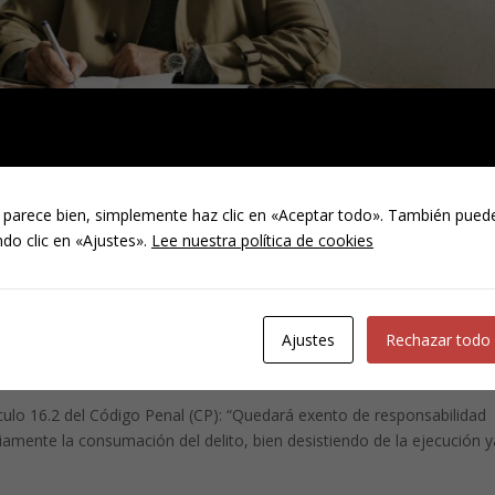
 parece bien, simplemente haz clic en «Aceptar todo». También puede
do clic en «Ajustes».
Lee nuestra política de cookies
usas absolutorias del Código
Ajustes
Rechazar todo
culo 16.2 del Código Penal (CP): “Quedará exento de responsabilidad
ariamente la consumación del delito, bien desistiendo de la ejecución 