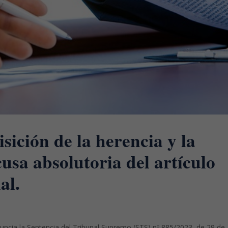
sición de la herencia y la
cusa absolutoria del artículo
al.
uncia la Sentencia del Tribunal Supremo (STS) nº 885/2023, de 29 de