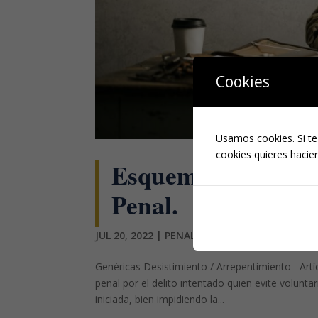
Cookies
Usamos cookies. Si te
cookies quieres hacien
Esquema de las exc
Penal.
JUL 20, 2022
|
PENAL
Genéricas Desistimiento / Arrepentimiento Artí
penal por el delito intentado quien evite volunt
iniciada, bien impidiendo la...