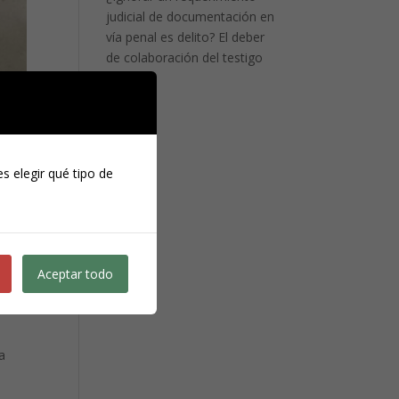
judicial de documentación en
vía penal es delito? El deber
de colaboración del testigo
s elegir qué tipo de
Aceptar todo
ya