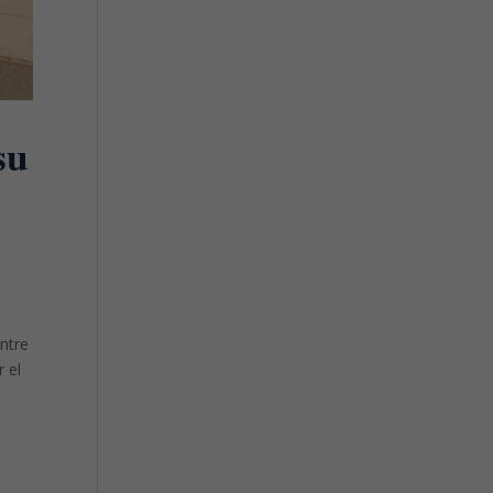
su
entre
r el