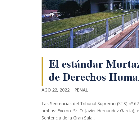
Necesarias
El estándar Murta
Estas
cookies no
de Derechos Huma
son
opcionales.
Son
AGO 22, 2022
|
PENAL
necesarias
para que
funcione la
Las Sentencias del Tribunal Supremo (STS) nº 67
web.
ambas: Excmo. Sr. D. Javier Hernández García), e
Sentencia de la Gran Sala...
Estadísticas
Para que