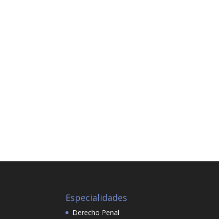
podamos
mejorar la
funcionalidad
y estructura
de la web, en
base a cómo
se usa la web.
Experiencia
Para que
nuestra web
funcione lo
mejor posible
durante tu
visita. Si
rechaza estas
cookies,
algunas
funcionalidades
desaparecerán
Especialidades
de la web.
Derecho Penal