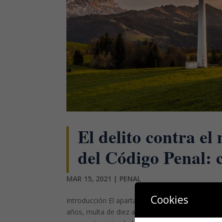
El delito contra el
del Código Penal: 
MAR 15, 2021
|
PENAL
Cookies
Introducción El apartado 1 del artículo 325 del 
años, multa de diez a catorce meses e inhabilita