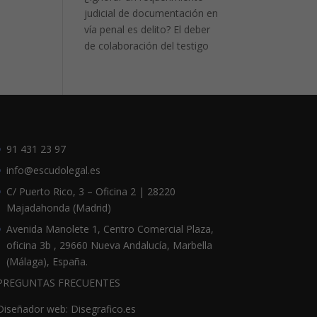
judicial de documentación en
vía penal es delito? El deber
de colaboración del testigo
91 431 23 97
info@escudolegal.es
C/ Puerto Rico, 3 – Oficina 2 | 28220
Majadahonda (Madrid)
Avenida Manolete 1, Centro Comercial Plaza,
oficina 3b , 29660 Nueva Andalucía, Marbella
(Málaga), España.
PREGUNTAS FRECUENTES
Diseñador web: Disegrafico.es