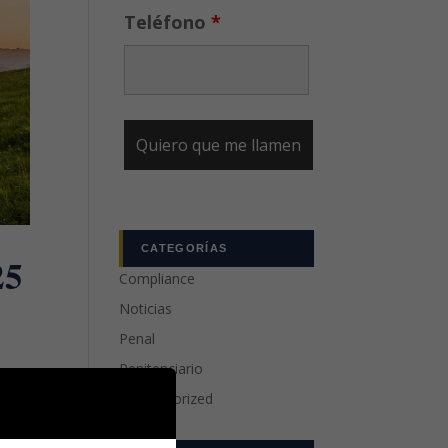
Teléfono
*
CATEGORÍAS
25
Compliance
Noticias
Penal
Penitenciario
Uncategorized
s
l