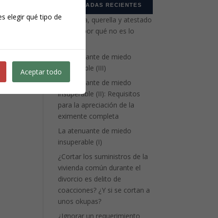
ENTRADAS RECIENTES
s elegir qué tipo de
Denuncia, querella y atestado
policial: por qué no es lo
mismo
La atenuante de miedo
insuperable (III)
Aceptar todo
La atenuante de miedo
insuperable (II): Requisitos
para la apreciación de la
eximente completa
La atenuante de miedo
insuperable (I)
¿Cortar los suministros de la
vivienda común durante el
divorcio es delito de
coacciones? ¿Y si se cortan a
unos okupas?
¿Ignorar un requerimiento