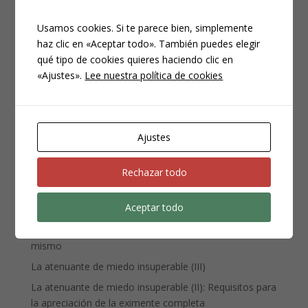
Usamos cookies. Si te parece bien, simplemente
haz clic en «Aceptar todo». También puedes elegir
qué tipo de cookies quieres haciendo clic en
CATEGORÍAS
«Ajustes».
Lee nuestra política de cookies
Compliance
Noticias
Penal
Ajustes
Penitenciario
Uncategorized
Rechazar todo
Aceptar todo
ENTRADAS RECIENTES
Denuncia, querella y atestado policial: por qué no es lo
mismo
La atenuante de miedo insuperable (III)
La atenuante de miedo insuperable (II): Requisitos para
la apreciación de la eximente completa