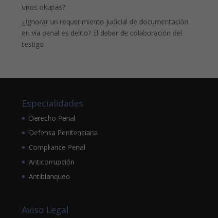
unos okupas?
¿Ignorar un requerimiento judicial de documentación
en vía penal es delito? El deber de colaboración del
testigo
Especialidades
Derecho Penal
Defensa Penitenciaria
Compliance Penal
Anticorrupción
Antiblanqueo
Aviso Legal