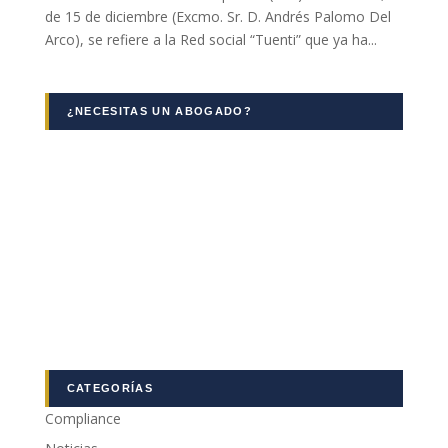
de 15 de diciembre (Excmo. Sr. D. Andrés Palomo Del
Marketing
Arco), se refiere a la Red social “Tuenti” que ya ha...
Al compartir tus
intereses y
comportamiento
mientras visitas
¿NECESITAS UN ABOGADO?
nuestro sitio,
aumentas la
posibilidad de
ver contenido y
ofertas
personalizados.
CATEGORÍAS
Compliance