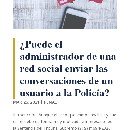
podamos
mejorar la
funcionalidad
y estructura
de la web, en
base a cómo
se usa la web.
¿Puede el
administrador de una
Experiencia
Para que
red social enviar las
nuestra web
funcione lo
conversaciones de un
mejor posible
durante tu
usuario a la Policía?
visita. Si
rechaza estas
cookies,
MAR 26, 2021
|
PENAL
algunas
funcionalidades
Introducción. Aunque el caso que vamos analizar y que
desaparecerán
de la web.
es resuelto de forma muy motivada e interesante por
la Sentencia del Tribunal Supremo (STS) nº694/2020,