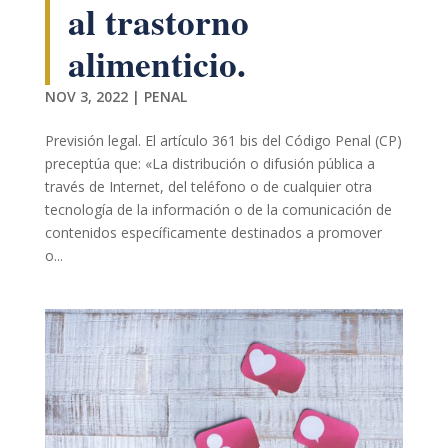
al trastorno
alimenticio.
NOV 3, 2022
|
PENAL
Previsión legal. El artículo 361 bis del Código Penal (CP)
preceptúa que: «La distribución o difusión pública a
Necesarias
través de Internet, del teléfono o de cualquier otra
Estas
tecnología de la información o de la comunicación de
cookies no
contenidos específicamente destinados a promover
son
opcionales.
o...
Son
necesarias
para que
funcione la
web.
Estadísticas
Para que