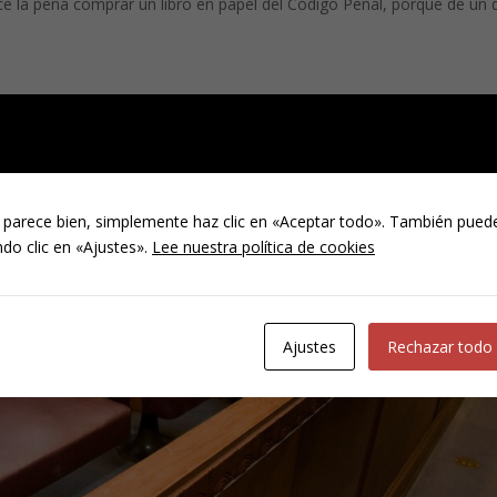
rece la pena comprar un libro en papel del Código Penal, porque de un 
 parece bien, simplemente haz clic en «Aceptar todo». También puede
do clic en «Ajustes».
Lee nuestra política de cookies
Ajustes
Rechazar todo