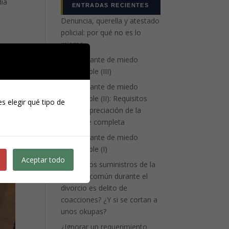
día
ENTRADAS RECIENTES
Denuncia, querella y atestado
policial: por qué no es lo
mismo
La atenuante de miedo
insuperable (III)
La atenuante de miedo
insuperable (II): Requisitos
s elegir qué tipo de
para la apreciación de la
eximente completa
La atenuante de miedo
insuperable (I)
Aceptar todo
¿Cortar los suministros de la
vivienda común durante el
divorcio es delito de
coacciones? ¿Y si se cortan a
unos okupas?
¿Ignorar un requerimiento