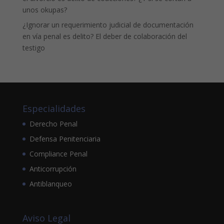
unos okupas?
¿Ignorar un requerimiento judicial de documentación
en vía penal es delito? El deber de colaboración del
testigo
Especialidades
Derecho Penal
Defensa Penitenciaria
Compliance Penal
Anticorrupción
Antiblanqueo
Aviso Legal