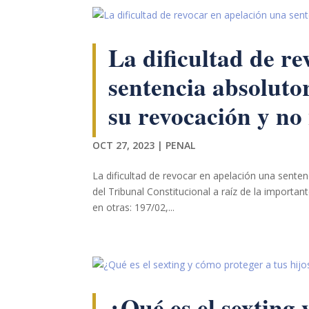
La dificultad de r
sentencia absoluto
su revocación y no
Necesarias
Estas
OCT 27, 2023
|
PENAL
cookies no
son
opcionales.
La dificultad de revocar en apelación una sentenc
Son
del Tribunal Constitucional a raíz de la importa
necesarias
en otras: 197/02,...
para que
funcione la
web.
Estadísticas
¿Qué es el sexting 
Para que