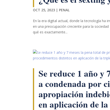
podamos
mejorar la
OCT 25, 2023
|
PENAL
funcionalidad
y estructura
de la web, en
En la era digital actual, donde la tecnología ha 
base a cómo
en una preocupación creciente para la sociedad e
se usa la web.
qué es exactamente...
Experiencia
Para que
nuestra web
funcione lo
mejor posible
Se reduce 1 año y 7
durante tu
visita. Si
rechaza estas
a condenada por cin
cookies,
algunas
apropiación indebi
funcionalidades
desaparecerán
en aplicación de la
de la web.