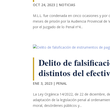
OCT 24, 2023
|
NOTICIAS
Marketing
Al compartir tus
M.L.L. fue condenada en cinco ocasiones y por ci
intereses y
meses de prisión por la Audiencia Provincial de 
comportamiento
por el Juzgado de lo Penal nº4...
mientras visitas
nuestro sitio,
aumentas la
posibilidad de
ver contenido y
ofertas
personalizados.
Delito de falsifica
distintos del efecti
ENE 3, 2023
|
PENAL
La Ley Orgánica 14/2022, de 22 de diciembre, de
adaptación de la legislación penal al ordenamien
moral, desórdenes públicos y...