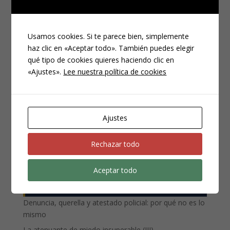
Usamos cookies. Si te parece bien, simplemente
haz clic en «Aceptar todo». También puedes elegir
qué tipo de cookies quieres haciendo clic en
«Ajustes».
Lee nuestra política de cookies
CATEGORÍAS
Compliance
Noticias
Ajustes
Penal
Penitenciario
Rechazar todo
Uncategorized
Aceptar todo
ENTRADAS RECIENTES
Denuncia, querella y atestado policial: por qué no es lo
mismo
La atenuante de miedo insuperable (III)