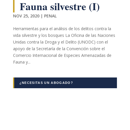
Fauna silvestre (I)
NOV 25, 2020
|
PENAL
Herramientas para el análisis de los delitos contra la
vida silvestre y los bosques La Oficina de las Naciones
Unidas contra la Droga y el Delito (UNODC) con el
apoyo de la Secretaría de la Convención sobre el
Necesarias
Comercio Internacional de Especies Amenazadas de
Estas
Fauna y...
cookies no
son
opcionales.
Son
¿NECESITAS UN ABOGADO?
necesarias
para que
funcione la
web.
Estadísticas
Para que