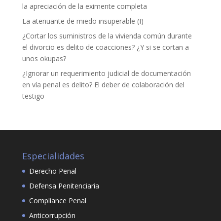
la apreciación de la eximente completa
Marketing
La atenuante de miedo insuperable (I)
Al compartir tus
¿Cortar los suministros de la vivienda común durante
intereses y
comportamiento
el divorcio es delito de coacciones? ¿Y si se cortan a
mientras visitas
unos okupas?
nuestro sitio,
¿Ignorar un requerimiento judicial de documentación
aumentas la
posibilidad de
en vía penal es delito? El deber de colaboración del
ver contenido y
testigo
ofertas
personalizados.
Especialidades
Derecho Penal
Defensa Penitenciaria
Compliance Penal
Anticorrupción