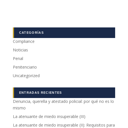
podamos
mejorar la
funcionalidad
y estructura
de la web, en
base a cómo
CATEGORÍAS
se usa la web.
Compliance
Noticias
Experiencia
Penal
Para que
nuestra web
Penitenciario
funcione lo
Uncategorized
mejor posible
durante tu
visita. Si
rechaza estas
ENTRADAS RECIENTES
cookies,
Denuncia, querella y atestado policial: por qué no es lo
algunas
mismo
funcionalidades
desaparecerán
La atenuante de miedo insuperable (III)
de la web.
La atenuante de miedo insuperable (II): Requisitos para