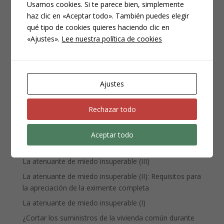
Usamos cookies. Si te parece bien, simplemente
haz clic en «Aceptar todo». También puedes elegir
CATEGORÍAS
qué tipo de cookies quieres haciendo clic en
Compliance
«Ajustes».
Lee nuestra política de cookies
Noticias
Penal
Penitenciario
Ajustes
Uncategorized
Rechazar todo
ENTRADAS RECIENTES
Aceptar todo
Denuncia, querella y atestado policial: por qué no es lo
mismo
La atenuante de miedo insuperable (III)
La atenuante de miedo insuperable (II): Requisitos para
la apreciación de la eximente completa
La atenuante de miedo insuperable (I)
¿Cortar los suministros de la vivienda común durante