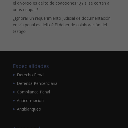
el divorcio es delito de coacciones? ¿Y si se cortan a
unos okupas?
¿Ignorar un requerimiento judicial de documentación
en vía penal es delito? El deber de colaboración del
testigo
Especialidades
Derecho Penal
Defensa Penitenciaria
Compliance Penal
Anticorrupción
Antiblanqueo