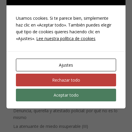
Usamos cookies. Si te parece bien, simplemente
haz clic en «Aceptar todo». También puedes elegir
qué tipo de cookies quieres haciendo clic en
«Ajustes».
Lee nuestra política de cookies
CATEGORÍAS
Compliance
Noticias
Ajustes
Penal
Penitenciario
Rechazar todo
Uncategorized
Aceptar todo
ENTRADAS RECIENTES
Denuncia, querella y atestado policial: por qué no es lo
mismo
La atenuante de miedo insuperable (III)