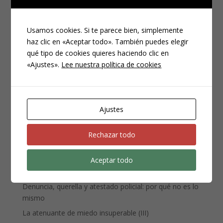
Usamos cookies. Si te parece bien, simplemente
haz clic en «Aceptar todo». También puedes elegir
qué tipo de cookies quieres haciendo clic en
«Ajustes».
Lee nuestra política de cookies
CATEGORÍAS
Compliance
Noticias
Ajustes
Penal
Penitenciario
Rechazar todo
Uncategorized
Aceptar todo
ENTRADAS RECIENTES
Denuncia, querella y atestado policial: por qué no es lo
mismo
La atenuante de miedo insuperable (III)