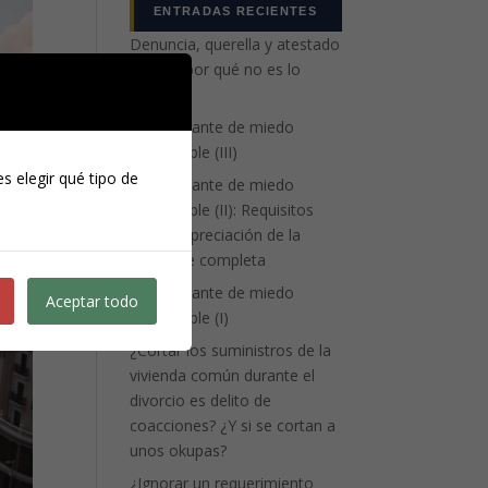
ENTRADAS RECIENTES
Denuncia, querella y atestado
policial: por qué no es lo
mismo
La atenuante de miedo
insuperable (III)
s elegir qué tipo de
La atenuante de miedo
insuperable (II): Requisitos
para la apreciación de la
eximente completa
La atenuante de miedo
Aceptar todo
insuperable (I)
¿Cortar los suministros de la
vivienda común durante el
divorcio es delito de
coacciones? ¿Y si se cortan a
unos okupas?
¿Ignorar un requerimiento