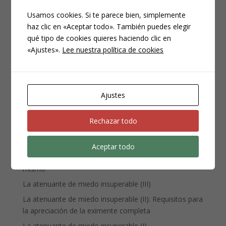
Usamos cookies. Si te parece bien, simplemente
haz clic en «Aceptar todo». También puedes elegir
CATEGORÍAS
qué tipo de cookies quieres haciendo clic en
«Ajustes».
Lee nuestra política de cookies
Compliance
Noticias
Penal
Ajustes
Penitenciario
Uncategorized
Rechazar todo
ENTRADAS RECIENTES
Aceptar todo
Denuncia, querella y atestado policial: por qué no es lo
mismo
La atenuante de miedo insuperable (III)
La atenuante de miedo insuperable (II): Requisitos para
la apreciación de la eximente completa
La atenuante de miedo insuperable (I)