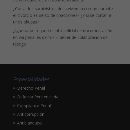
¿Cortar los suministros de la vivienda común durante
el divorcio es delito de coacciones? ¿Y si se cortan a
unos okupas?
¿Ignorar un requerimiento judicial de documentación
en vía penal es delito? El deber de colaboración del
testigo
Especialidades
Derecho Penal
Defensa Penitenciaria
Compliance Penal
Anticorrupción
Antiblanqueo