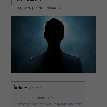
FEB 11, 2026
|
PENITENCIARIO
Índice:
[
ocultar
]
Honor contra Información
Estrategia basada en la jurisprudencia actual