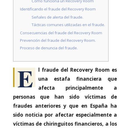
Cómo funciona un Recovery Room
Identificando el fraude del Recovery Room
Señales de alerta del fraude.
Tácticas comunes utilizadas en el fraude.
Consecuencias del fraude del Recovery Room
Prevención del fraude del Recovery Room.
Proceso de denuncia del fraude.
Necesarias
Estas
cookies no
E
son
l fraude del Recovery Room es
opcionales.
una estafa financiera que
Son
necesarias
afecta principalmente a
para que
funcione la
personas que han sido víctimas de
web.
fraudes anteriores y que en España ha
sido noticia por afectar especialmente a
Estadísticas
víctimas de chiringuitos financieros, a los
Para que