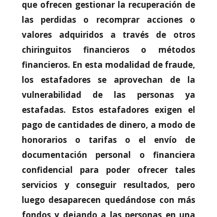
podamos
que ofrecen gestionar la recuperación de
mejorar la
las perdidas o recomprar acciones o
funcionalidad
y estructura
valores adquiridos a través de otros
de la web, en
chiringuitos financieros o métodos
base a cómo
se usa la web.
financieros. En esta modalidad de fraude,
los estafadores se aprovechan de la
Experiencia
vulnerabilidad de las personas ya
Para que
estafadas. Estos estafadores exigen el
nuestra web
funcione lo
pago de cantidades de dinero, a modo de
mejor posible
durante tu
honorarios o tarifas o el envío de
visita. Si
documentación personal o financiera
rechaza estas
cookies,
confidencial para poder ofrecer tales
algunas
funcionalidades
servicios y conseguir resultados, pero
desaparecerán
luego desaparecen quedándose con más
de la web.
fondos y dejando a las personas en una