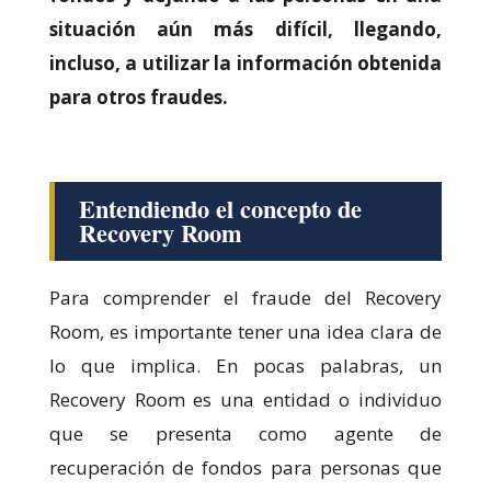
situación aún más difícil, llegando,
Marketing
Al compartir tus
incluso, a utilizar la información obtenida
intereses y
para otros fraudes.
comportamiento
mientras visitas
nuestro sitio,
aumentas la
posibilidad de
Entendiendo el concepto de
ver contenido y
Recovery Room
ofertas
personalizados.
Para comprender el fraude del Recovery
Room, es importante tener una idea clara de
lo que implica. En pocas palabras, un
Recovery Room es una entidad o individuo
que se presenta como agente de
recuperación de fondos para personas que