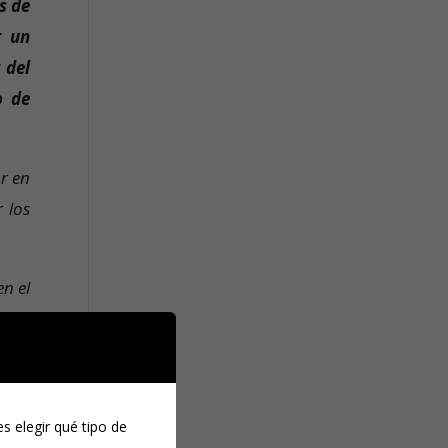
s de
r un
 del
o de
r en
 los
n el
iera
 con
. La
os y
s elegir qué tipo de