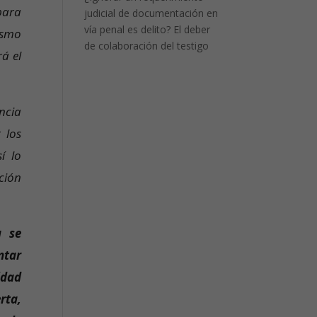
para
judicial de documentación en
vía penal es delito? El deber
ismo
de colaboración del testigo
á el
ncia
 los
í lo
ción
a se
ntar
idad
rta,