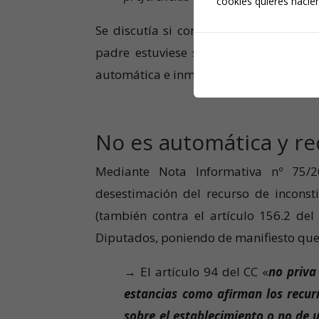
cookies quieres hacien
Se discutía si con base en esta nueva
padre estuviese siendo investigado p
automática e inmediata del régimen de 
No es automática y re
Mediante Nota Informativa nº 75/20
desestimación del recurso de inconsti
(también contra el artículo 156.2 de
Diputados, poniendo de manifiesto que
→
El artículo 94 del CC «
no priva
estancias como afirman los recurr
sobre el establecimiento o no de 