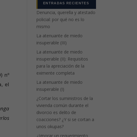
ENTRADAS RECIENTES
Denuncia, querella y atestado
policial: por qué no es lo
mismo
La atenuante de miedo
insuperable (III)
La atenuante de miedo
insuperable (II): Requisitos
para la apreciación de la
eximente completa
) nº
La atenuante de miedo
, el
insuperable (I)
¿Cortar los suministros de la
vivienda común durante el
enga
divorcio es delito de
rlos
coacciones? ¿Y si se cortan a
unos okupas?
¿Ignorar un requerimiento