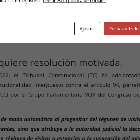
do clic en «Ajustes».
Lee nuestra política de cookies
 redacción del artículo 94 del CC, el mero hecho de qu
or un delito de violencia de género suponía la suspen
Ajustes
Rechazar todo
visitas y comunicaciones que pudiera tener con sus hijo
quiere resolución motivada.
22, el Tribunal Constitucional (TC) ha adelantad
tucionalidad interpuesto contra el artículo 94, párraf
l CC) por el Grupo Parlamentario VOX del Congreso de
:
 de modo automático al progenitor del régimen de visit
entes, sino que atribuye a la autoridad judicial la deci
un régimen de visitas o estancias o la suspensión del mi