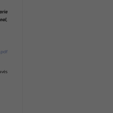
aria
nal,
pdf
avés