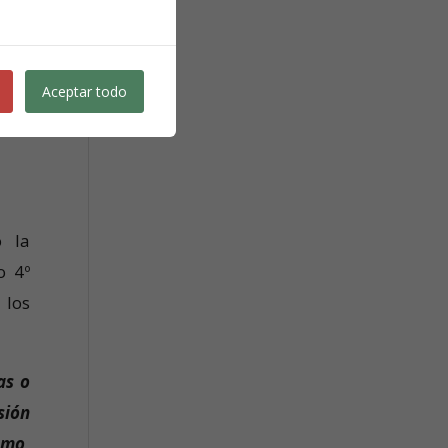
e un
sión
Aceptar todo
s.
o la
o 4º
 los
as o
sión
smo,