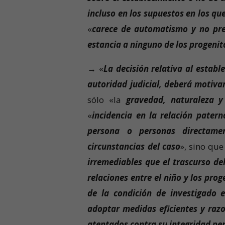
incluso en los supuestos en los qu
«
carece de automatismo y no pre
estancia a ninguno de los progenit
→
«
La decisión relativa al estab
autoridad judicial, deberá motivar
sólo «la
gravedad, naturaleza y
«
incidencia en la relación patern
persona o personas directame
circunstancias del caso
», sino qu
irremediables que el trascurso de
relaciones entre el niño y los prog
de la condición de investigado 
adoptar medidas eficientes y razo
atentados contra su integridad pe