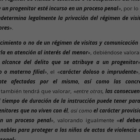
e un progenitor esté incurso en un proceso penal
», por lo
determina legalmente la privación del régimen de visi
ores
».
lecimiento o no de un régimen de visitas y comunicación 
la en atención al interés del menor
», debiéndose valora
 alcance del delito que se atribuye a un progenitor
o o materno filial
», el «
carácter doloso o imprudente
»
nte afectadas por el mismo, así como las concr
e también tendrá que valorar, «
entre otras,
las consecuen
l tiempo de duración de la instrucción puede tener para
enitores que no viven con él
, así como
el carácter provisi
en un proceso penal
», valorando igualmente «
el debe
nables para proteger a los niños de actos de violencia 
rsonal
».