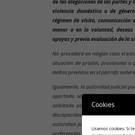
de las alegaciones de las partes y 
violencia doméstica o de género
régimen de visita, comunicación o
menor
o en la voluntad, deseos
apoyos y previa evaluación de la si
No procederá en ningún caso el esta
situación de prisión, provisional 
delitos previstos en el párrafo anteri
Igualmente, la autoridad judicial po
apartado segundo del artículo 160
Cookies
solicitado por su condición de he
discapacidad que precise apoyo par
autoridad judicial resolverá teniend
Usamos cookies. Si te
preferencias del mayor con discapa