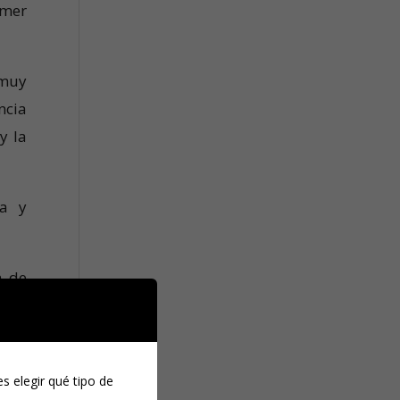
imer
 muy
ncia
y la
ta y
n de
 más
cia—
s elegir qué tipo de