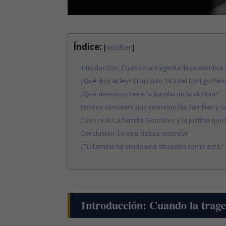
Índice:
[
ocultar
]
Introducción: Cuando la tragedia lleva nombre 
¿Qué dice la ley? El artículo 143 del Código Pen
¿Qué derechos tiene la familia de la víctima?
Errores comunes que cometen las familias y s
Caso real: La familia González y la justicia que
Conclusión: Lo que debes recordar
¿Tu familia ha vivido una situación como esta?
Introducción: Cuando la trage