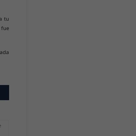
a tu
 fue
vada
e