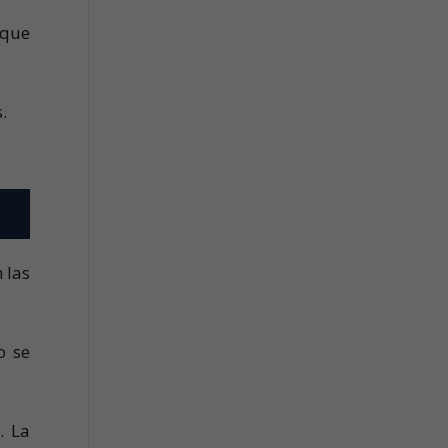
 que
.
 las
o se
. La