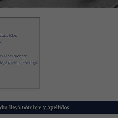
y apellidos
al
us consecuencias
 llegó tarde… pero llegó
dia lleva nombre y apellidos