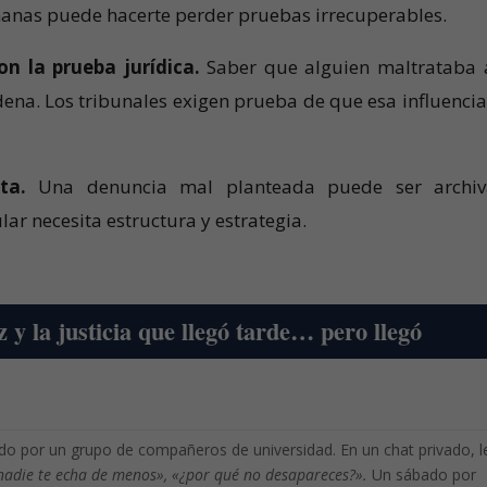
manas puede hacerte perder pruebas irrecuperables.
n la prueba jurídica.
Saber que alguien maltrataba 
dena. Los tribunales exigen prueba de que esa influencia
ta.
Una denuncia mal planteada puede ser archi
ar necesita estructura y estrategia.
 y la justicia que llegó tarde… pero llegó
do por un grupo de compañeros de universidad. En un chat privado, l
 «nadie te echa de menos», «¿por qué no desapareces?».
Un sábado por