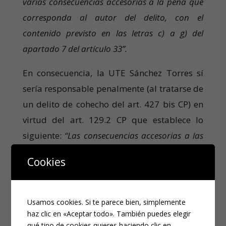
varias consecuencias accesorias a la pena que
corresponda al autor del delito, con el
contenido previsto en las letras c) a g) del
apartado 7 del artículo 33”.
En consecuencia, la UTE Sánchez Torres sí
sería responsable penalmente (al tratarse de
un delito de cohecho del art. 427 bis CP) en
virtud del art. 129.2 CP que establece lo
siguiente:
“Las consecuencias accesorias a las
que se refiere en el apartado anterior sólo
Cookies
podrán aplicarse a las empresas,
organizaciones, grupos o entidades o
agrupaciones en él mencionados cuando este
Usamos cookies. Si te parece bien, simplemente
Código lo prevea expresamente, o cuando se
haz clic en «Aceptar todo». También puedes elegir
qué tipo de cookies quieres haciendo clic en