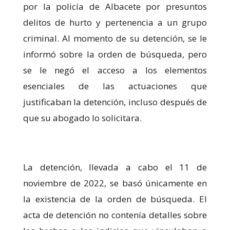
por la policía de Albacete por presuntos
Marketing
delitos de hurto y pertenencia a un grupo
Al compartir tus
criminal. Al momento de su detención, se le
intereses y
comportamiento
informó sobre la orden de búsqueda, pero
mientras visitas
nuestro sitio,
se le negó el acceso a los elementos
aumentas la
esenciales de las actuaciones que
posibilidad de
ver contenido y
justificaban la detención, incluso después de
ofertas
personalizados.
que su abogado lo solicitara.
La detención, llevada a cabo el 11 de
noviembre de 2022, se basó únicamente en
la existencia de la orden de búsqueda. El
acta de detención no contenía detalles sobre