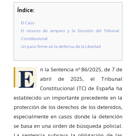
Índice:
El Caso
El recurso de amparo y la Decisión del Tribunal
Constitucional
Un paso firme en la defensa de la Libertad
Necesarias
Estas
E
cookies no
n la Sentencia nº 86/2025, de 7 de
son
opcionales.
abril de 2025, el Tribunal
Son
Constitucional (TC) de España ha
necesarias
para que
establecido un importante precedente en la
funcione la
web.
protección de los derechos de los detenidos,
especialmente en casos donde la detención
se basa en una orden de búsqueda policial.
Estadísticas
Para que
La sentencia subraya la obligación de las