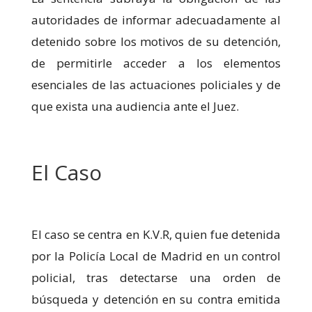
podamos
mejorar la
autoridades de informar adecuadamente al
funcionalidad
detenido sobre los motivos de su detención,
y estructura
de la web, en
de permitirle acceder a los elementos
base a cómo
esenciales de las actuaciones policiales y de
se usa la web.
que exista una audiencia ante el Juez.
Experiencia
Para que
nuestra web
El Caso
funcione lo
mejor posible
durante tu
visita. Si
rechaza estas
El caso se centra en K.V.R, quien fue detenida
cookies,
algunas
por la Policía Local de Madrid en un control
funcionalidades
policial, tras detectarse una orden de
desaparecerán
de la web.
búsqueda y detención en su contra emitida