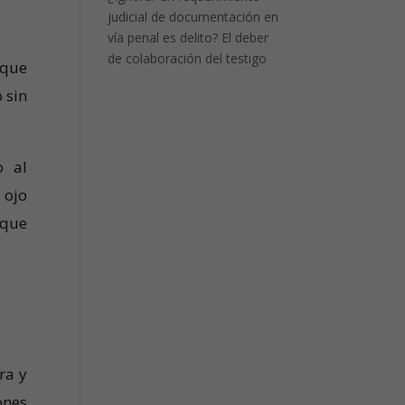
judicial de documentación en
vía penal es delito? El deber
de colaboración del testigo
 que
 sin
o al
 ojo
nque
ra y
ones