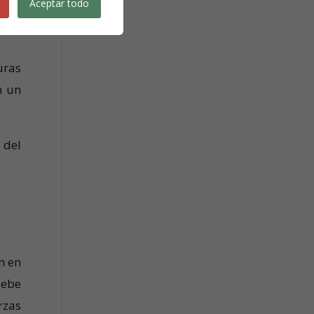
Aceptar todo
híbe
uras
n un
 del
n en
debe
rzas