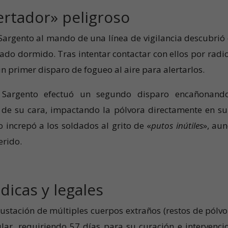
ertador» peligroso
l Sargento al mando de una línea de vigilancia descubrió
o dormido. Tras intentar contactar con ellos por radio
n primer disparo de fogueo al aire para alertarlos.
l Sargento efectuó un segundo disparo encañonand
de su cara, impactando la pólvora directamente en su
o increpó a los soldados al grito de «
putos inútiles
», au
erido.
icas y legales
ustación de múltiples cuerpos extraños (restos de pólvo
lar, requiriendo 57 días para su curación e intervenci