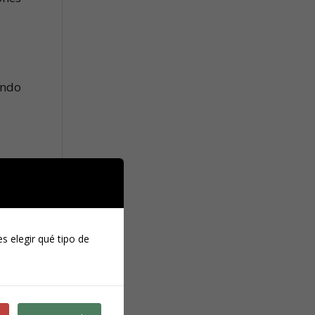
ando
o la
s elegir qué tipo de
e un
en: