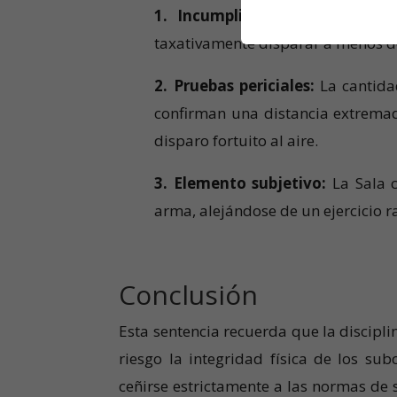
1. Incumplimiento de normas 
taxativamente disparar a menos d
2. Pruebas periciales:
La cantida
confirman una distancia extremad
disparo fortuito al aire.
3. Elemento subjetivo:
La Sala c
arma, alejándose de un ejercicio 
Conclusión
Esta sentencia recuerda que la discip
riesgo la integridad física de los s
ceñirse estrictamente a las normas de 