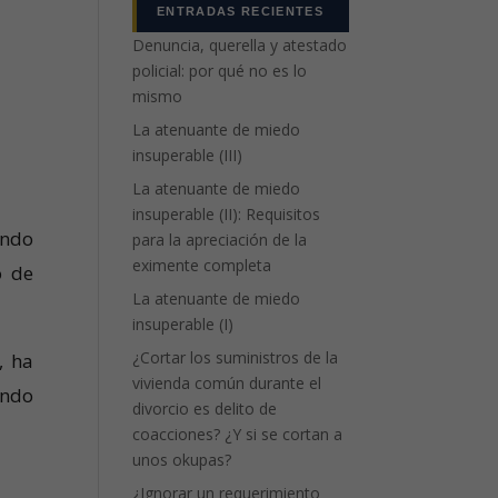
ENTRADAS RECIENTES
Denuncia, querella y atestado
policial: por qué no es lo
mismo
La atenuante de miedo
insuperable (III)
La atenuante de miedo
insuperable (II): Requisitos
ando
para la apreciación de la
eximente completa
o de
La atenuante de miedo
insuperable (I)
¿Cortar los suministros de la
, ha
vivienda común durante el
ando
divorcio es delito de
coacciones? ¿Y si se cortan a
unos okupas?
¿Ignorar un requerimiento