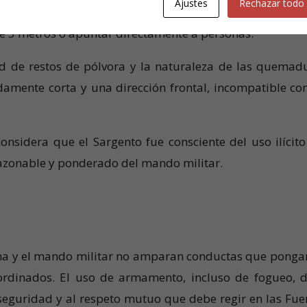
Ajustes
Rechazar todo
de seguridad:
El uso de munición de fogueo pro
e 5 metros o apuntar directamente a personas.
d de restos de pólvora y la naturaleza de las quemad
amente corta y una dirección frontal, incompatible co
onsidera que el Sargento fue consciente del uso ilícito
razonable y ponderado del mando militar.
lina y el mando militar no amparan conductas que ponga
ubordinados. El uso de armamento, incluso de fogueo, 
seguridad y al respeto mutuo que debe regir en las Fue