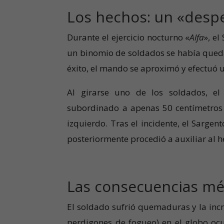
Los hechos: un «desp
Durante el ejercicio nocturno «
Alfa
», e
un binomio de soldados se había quedad
éxito, el mando se aproximó y efectuó u
Al girarse uno de los soldados, e
subordinado a apenas 50 centímetros 
izquierdo. Tras el incidente, el Sargent
posteriormente procedió a auxiliar al h
Las consecuencias méd
El soldado sufrió quemaduras y la incr
perdigones de fogueo) en el globo ocu